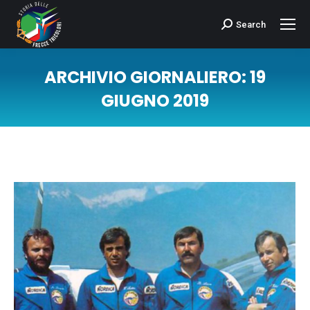
Search
Cerca:
ARCHIVIO GIORNALIERO:
19
GIUGNO 2019
Tu sei qui: