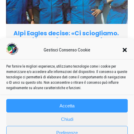
Alpi Eagles decise: «Ci sciogliamo.
Troppi intralci dopo Ramstein»
1990
Di
admin8235
19 Giugno 2019
Lascia un commento
Gestisci Consenso Cookie
Un po’ di rabbia, un po’ di faccia tosta: «Troppi ostacoli
burocratici, i prefetti stanno esagerando, rendono più difficile
Per fornire le migliori esperienze, utilizziamo tecnologie come i cookie per
memorizzare e/o accedere alle informazioni del dispositivo. Il consenso a queste
un meeting aereo che un rally mille volte più pericoloso. E noi
tecnologie ci permetterà di elaborare dati come il comportamento di navigazione
ci sciogliamo, non possiamo più lavorare»…
o ID unici su questo sito. Non acconsentire o ritirare il consenso può influire
negativamente su alcune caratteristiche e funzioni.
Accetta
Chiudi
Preferenze