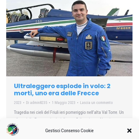
Ultraleggero esplode in volo: 2
morti, uno era delle Frecce
2023
Di
admin8235
1 Maggio 2023
Lascia un commento
Tragedia nei cieli del Friuli ieri pomeriggio nell’alta Val Torre. Un
pilota delle Frecce tricolori, il pony 5, il capitano Alessio
Ghersi, è morto carbonizzato assieme a un parente
Gestisci Consenso Cookie
precipitando a bordo di un ultraleggero.