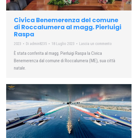
Civica Benemerenza del comune
di Roccalumera al magg. Pierluigi
Raspa
2023
Di
admin8235
18 Luglio 2023
Lascia un commento
È stata conferita al magg. Pierluigi Raspa la Civica
Benemerenza dal comune di Roccalumera (ME), sua città
natale.