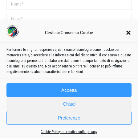
Nome *
Email *
Sito web
Gestisci Consenso Cookie
Per fornire le migliori esperienze, utilizziamo tecnologie come i cookie per
COMMENTI SUL POST
memorizzare e/o accedere alle informazioni del dispositivo. Il consenso a queste
tecnologie ci permetterà di elaborare dati come il comportamento di navigazione
Questo sito utilizza Akismet per ridurre lo spam.
Scopri come vengono
o ID unici su questo sito. Non acconsentire o ritirare il consenso può influire
elaborati i dati derivati dai commenti
.
negativamente su alcune caratteristiche e funzioni.
Accetta
Chiudi
Preferenze
Cookie Policy
Informativa sulla privacy
Frecce
Privacy policy
-
Cookie policy