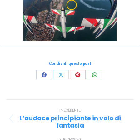
Condividi questo post
Condividi
Condividi
Condividi
Condividi
su
su
su
su
Facebook
X
Pinterest
WhatsApp
Naviga
PRECEDENTE
tra
L’audace principiante in volo di
Post
i
fantasia
precedente:
post
SUCCESSIVO