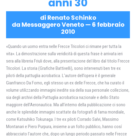
anni 30
di Renato Schinko
da Messaggero Veneto — 6 febbraio
2010
«Quando un uomo entra nelle Frecce Tricolori ci rimane per tutta la
vita». La dimostrazione sulla veridicità di questa frase è arrivata ieri
sera alla libreria Friuli dove, alla presentazione del libro dal titolo Frecce
Tricolori. La storia (Grafiche Battivelli), sono intervenuti ben tre ex
piloti della pattuglia acrobatica. L’autore dell’opera è il generale
Gianfranco Da Forno, egli stesso un ex delle Frecce, che ha curato il
volume utilizzando immagini inedite sia della sua personale collezione,
sia degli archivi della Pattuglia acrobatica nazionale e dello Stato
maggiore dell’Aeronautica. Ma all’interno della pubblicazione ci sono
anche le splendide immagini scattate da fotografi di fama mondiale,
come Katsuhiko Tokunaga. I tre ex piloti Corrado Salvi, Massimo
Montanari e Piero Purpura, insieme a un folto pubblico, hanno cosí
abbracciato l’autore che, dopo un lungo periodo passato nelle Frecce