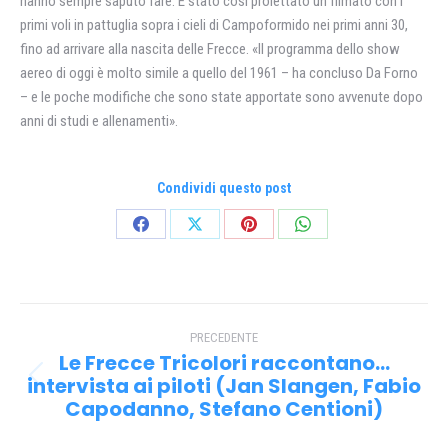
hanno sempre saputo fare. È stato cosí proiettato un filmato con i
primi voli in pattuglia sopra i cieli di Campoformido nei primi anni 30,
fino ad arrivare alla nascita delle Frecce. «Il programma dello show
aereo di oggi è molto simile a quello del 1961 – ha concluso Da Forno
– e le poche modifiche che sono state apportate sono avvenute dopo
anni di studi e allenamenti».
Condividi questo post
Condividi
Condividi
Condividi
Condividi
su
su
su
su
Facebook
X
Pinterest
WhatsApp
Naviga
PRECEDENTE
tra
Le Frecce Tricolori raccontano…
i
intervista ai piloti (Jan Slangen, Fabio
Post
Capodanno, Stefano Centioni)
precedente:
post