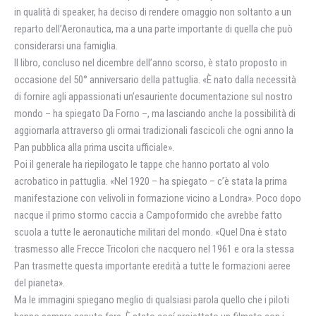
in qualità di speaker, ha deciso di rendere omaggio non soltanto a un
reparto dell’Aeronautica, ma a una parte importante di quella che può
considerarsi una famiglia.
Il libro, concluso nel dicembre dell’anno scorso, è stato proposto in
occasione del 50° anniversario della pattuglia. «È nato dalla necessità
di fornire agli appassionati un’esauriente documentazione sul nostro
mondo – ha spiegato Da Forno –, ma lasciando anche la possibilità di
aggiornarla attraverso gli ormai tradizionali fascicoli che ogni anno la
Pan pubblica alla prima uscita ufficiale».
Poi il generale ha riepilogato le tappe che hanno portato al volo
acrobatico in pattuglia. «Nel 1920 – ha spiegato – c’è stata la prima
manifestazione con velivoli in formazione vicino a Londra». Poco dopo
nacque il primo stormo caccia a Campoformido che avrebbe fatto
scuola a tutte le aeronautiche militari del mondo. «Quel Dna è stato
trasmesso alle Frecce Tricolori che nacquero nel 1961 e ora la stessa
Pan trasmette questa importante eredità a tutte le formazioni aeree
del pianeta».
Ma le immagini spiegano meglio di qualsiasi parola quello che i piloti