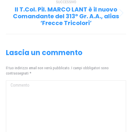
SUCCESSIVO
Il T.Col. Pil. MARCO LANT è il nuovo
Comandante del 313° Gr. A.A., alias
Prossimo
‘Frecce Tricolori’
post:
Lascia un commento
Il tuo indirizzo email non verrà pubblicato. I campi obbligatori sono
contrassegnati
*
Commento