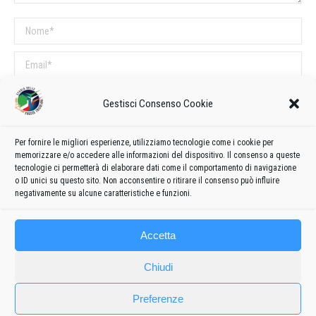
Nome *
Email *
Sito web
Gestisci Consenso Cookie
COMMENTI SUL POST
Per fornire le migliori esperienze, utilizziamo tecnologie come i cookie per
memorizzare e/o accedere alle informazioni del dispositivo. Il consenso a queste
Questo sito utilizza Akismet per ridurre lo spam.
Scopri come vengono
tecnologie ci permetterà di elaborare dati come il comportamento di navigazione
o ID unici su questo sito. Non acconsentire o ritirare il consenso può influire
elaborati i dati derivati dai commenti
.
negativamente su alcune caratteristiche e funzioni.
Accetta
Chiudi
Preferenze