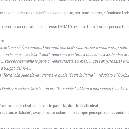
hé si sappia che cosa significa esserne parte, portarne il nome, difenderne i pri
 remoto raccontato dallo stesso RENATO nel suo diario “I sogni per una Patria p
ave …
 di “reaxia” (reazionario) nei confronti dell’invasore; per il nostro proposito:
… con la minaccia della “foiba”, venivamo trasferiti a Buccari … a Settembre al
) … successivamente la pena ci veniva ridotta a 9 mesi … Sussak (Croazia) e Ko
 a Giugno del 1946.
“Terra” alla Jugoslavia… rientravo quale “Esule in Patria” – rifugiato a “Gorizi
 Esuli con sede a Gorizia … io ero “l’out sider” addetto a tutti i servizi, anche
va sugli ideali, un fervente patriota, dotato di alti ideali.
 speranze italiche”, aveva dovuto subire … ho sempre percepito un recondito t