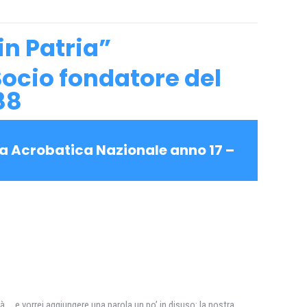
in Patria”
 Socio fondatore del
88
lia Acrobatica Nazionale anno 17 –
ità … e vorrei aggiungere una parola un po’ in disuso: la nostra