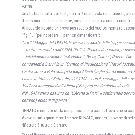
Patria.
Una Patria di tutti, per tutti, con la P maiuscola o minuscola, purc
di ciascuno, dalle quali nasce, cresce e si misura una comunità.
Al riguardo ricordo un breve passaggio del suo tormentato passato
“figli” … “per ricordare … per non dimenticare”:
“… il 1° Maggio del 1945 Pola veniva occupata dalle truppe iugosl
… venivo arrestato dall’OZNA (Polizia Politica Jugoslava) colpevole
… inizialmente eravamo in 4 studenti: Bosè, Caluzzi, Rocchi, Elmi 
condannati a 2 anni in un “Campo di Rieducazione” (lavori forzati
rientravamo a Pola occupata dagli Alleati (Inglesi)… mi diplomavo
Lasciavo Pola nel Settembre del 1947 … con il passaggio della mia 
1947 era occupata dagli Alleati (USA) ma era destinata all’Italia.
Nel 1947 venivo assunto da “L’Arena di Pola” il settimanale per noi
perduto) episodi di guerra.”
RENATO è sempre stata una persona che combatteva, che si confronta
Avevo intuito quante sofferenze RENATO, ancora “giovane di belle
riflettere è tutto più chiaro.