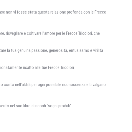
 base non vi fosse stata questa relazione profonda con le Frecce
 risvegliare e coltivare l’amore per le Frecce Tricolori, che
are la tua genuina passione, generosità, entusiasmo e virilità
onatamente risalto alle tue Frecce Tricolori.
to conto nell’aldilà per ogni possibile riconoscenza e ti valgano
to nel suo libro di ricordi “sogni proibiti”: