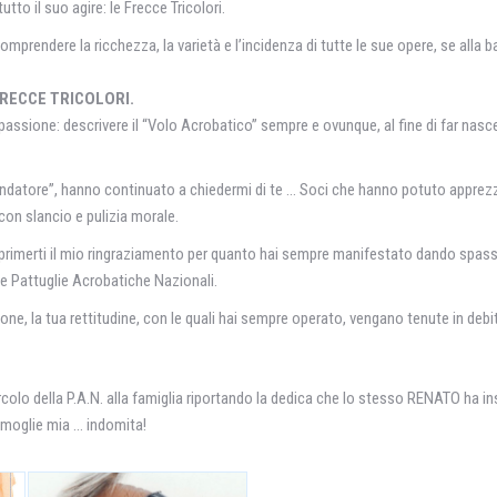
tto il suo agire: le Frecce Tricolori.
prendere la ricchezza, la varietà e l’incidenza di tutte le sue opere, se alla
e FRECCE TRICOLORI.
sione: descrivere il “Volo Acrobatico” sempre e ovunque, al fine di far nascere,
“fondatore”, hanno continuato a chiedermi di te … Soci che hanno potuto apprezz
a con slancio e pulizia morale.
primerti il mio ringraziamento per quanto hai sempre manifestato dando spassi
lle Pattuglie Acrobatiche Nazionali.
ne, la tua rettitudine, con le quali hai sempre operato, vengano tenute in debi
olo della P.A.N. alla famiglia riportando la dedica che lo stesso RENATO ha inseri
oglie mia … indomita!