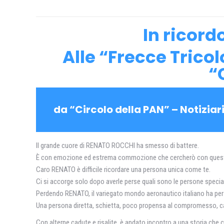
In ricord
Alle “Frecce Tricol
“
da “Circolo della PAN” – Notiziar
Il grande cuore di RENATO ROCCHI ha smesso di battere.
È con emozione ed estrema commozione che cercherò con quest
Caro RENATO è difficile ricordare una persona unica come te.
Ci si accorge solo dopo averle perse quali sono le persone special
Perdendo RENATO, il variegato mondo aeronautico italiano ha pers
Una persona diretta, schietta, poco propensa al compromesso, ca
Con alterne cadute e risalite, è andato incontro a una storia che com