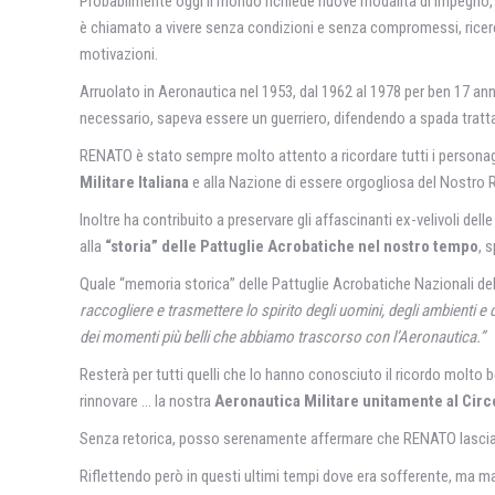
Probabilmente oggi il mondo richiede nuove modalità di impegno, ma
è chiamato a vivere senza condizioni e senza compromessi, ricerca
motivazioni.
Arruolato in Aeronautica nel 1953, dal 1962 al 1978 per ben 17 an
necessario, sapeva essere un guerriero, difendendo a spada tratta 
RENATO è stato sempre molto attento a ricordare tutti i personag
Militare Italiana
e alla Nazione di essere orgogliosa del Nostro 
Inoltre ha contribuito a preservare gli affascinanti ex-velivoli delle
alla
“storia” delle Pattuglie Acrobatiche nel nostro tempo
, 
Quale “memoria storica” delle Pattuglie Acrobatiche Nazionali de
raccogliere e trasmettere lo spirito degli uomini, degli ambienti 
dei momenti più belli che abbiamo trascorso con l’Aeronautica.”
Resterà per tutti quelli che lo hanno conosciuto il ricordo molto
rinnovare … la nostra
Aeronautica Militare unitamente al Circo
Senza retorica, posso serenamente affermare che RENATO lascia 
Riflettendo però in questi ultimi tempi dove era sofferente, ma ma