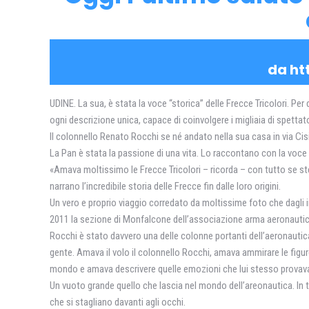
da ht
UDINE. La sua, è stata la voce “storica” delle Frecce Tricolori. P
ogni descrizione unica, capace di coinvolgere i migliaia di spettat
Il colonnello Renato Rocchi se né andato nella sua casa in via Cisi
La Pan è stata la passione di una vita. Lo raccontano con la voce 
«Amava moltissimo le Frecce Tricolori – ricorda – con tutto se st
narrano l’incredibile storia delle Frecce fin dalle loro origini.
Un vero e proprio viaggio corredato da moltissime foto che dagli ini
2011 la sezione di Monfalcone dell’associazione arma aeronautica g
Rocchi è stato davvero una delle colonne portanti dell’aeronautica
gente. Amava il volo il colonnello Rocchi, amava ammirare le figure 
mondo e amava descrivere quelle emozioni che lui stesso provava
Un vuoto grande quello che lascia nel mondo dell’areonautica. In ta
che si stagliano davanti agli occhi.