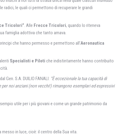
indichi a noi tutti la strada unica nella quale ciascun individuo
adici, le quali ci permettono di recuperare le grandi
ce Tricolori”
. Alle
Frecce Tricolori
, quando lo riteneva
 sua famiglia adottiva che tanto amava.
 principi che hanno permesso e permettono all’
Aeronautica
alenti
Specialisti e Piloti
che indistintamente hanno contribuito
cità.
 dal Gen. S.A. DUILIO FANALI:
“È eccezionale la tua capacità di
che per noi anziani (non vecchi!) rimangono esemplari ed espressivi
esempio utile per i più giovani e come un grande patrimonio da
esso in luce, cioè: il centro della Sua vita.