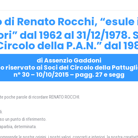
o di Renato Rocchi, “esule 
ori” dal 1962 al 31/12/1978.
Circolo della P.A.N.” dal 19
di Assenzio Gaddoni
io riservato ai Soci del Circolo della Pattug
n° 30 – 10/10/2015 – pagg. 27 e segg
e poche parole di ricordare RENATO ROCCHI.
i.
o un punto di riferimento.
parbia, determinata.
prende le nostre origini, i nostri valori, concreti e interiori, la nostra creativ