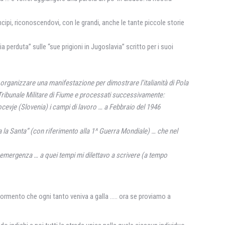
ncipi, riconoscendovi, con le grandi, anche le tante piccole storie
erduta” sulle “sue prigioni in Jugoslavia” scritto per i suoi
 organizzare una manifestazione per dimostrare l’italianità di Pola
 Tribunale Militare di Fiume e processati successivamente:
cevje (Slovenia) i campi di lavoro … a Febbraio del 1946
a la Santa” (con riferimento alla 1^ Guerra Mondiale) … che nel
 in emergenza … a quei tempi mi dilettavo a scrivere (a tempo
ormento che ogni tanto veniva a galla ….. ora se proviamo a