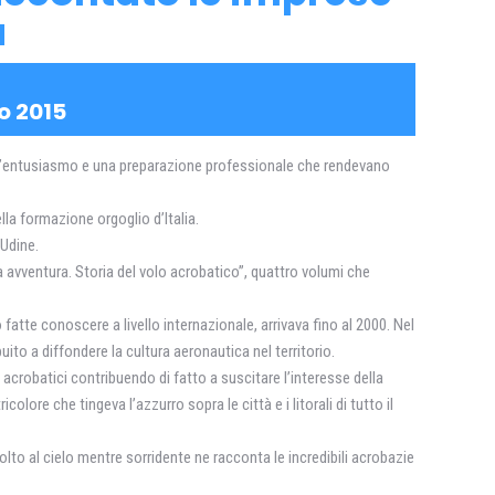
a
o 2015
quell’entusiasmo e una preparazione professionale che rendevano
lla formazione orgoglio d’Italia.
 Udine.
 avventura. Storia del volo acrobatico”, quattro volumi che
 fatte conoscere a livello internazionale, arrivava fino al 2000. Nel
to a diffondere la cultura aeronautica nel territorio.
acrobatici contribuendo di fatto a suscitare l’interesse della
lore che tingeva l’azzurro sopra le città e i litorali di tutto il
olto al cielo mentre sorridente ne racconta le incredibili acrobazie