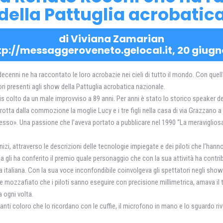
della Pattuglia acrobatic
di Viviana Zamarian
tp://messaggeroveneto.gelocal.it, 20 giugn
er decenni ne ha raccontato le loro acrobazie nei cieli di tutto il mondo. Con 
ori presenti agli show della Pattuglia acrobatica nazionale.
s colto da un male improvviso a 89 anni. Per anni è stato lo storico speaker de
rotta dalla commozione la moglie Lucy e i tre figli nella casa di via Grazzano a
esso». Una passione che l’aveva portato a pubblicare nel 1990 “La meravigliosa
zi, attraverso le descrizioni delle tecnologie impiegate e dei piloti che l’hanno
li ha conferito il premio quale personaggio che con la sua attività ha contribui
 italiana. Con la sua voce inconfondibile coinvolgeva gli spettatori negli show 
mozzafiato che i piloti sanno eseguire con precisione millimetrica, amava il trico
 ogni volta.
nti coloro che lo ricordano con le cuffie, il microfono in mano e lo sguardo riv