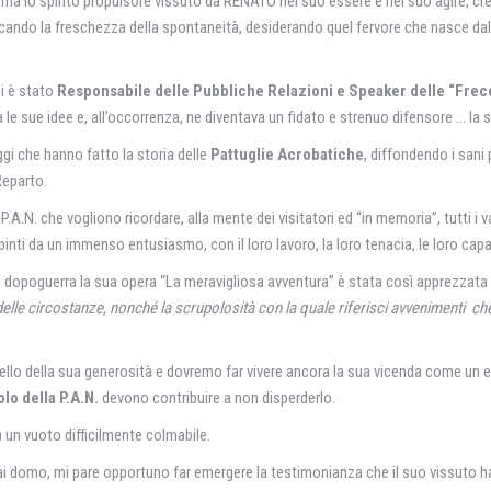
 lo spirito propulsore vissuto da RENATO nel suo essere e nel suo agire, credo 
ndo la freschezza della spontaneità, desiderando quel fervore che nasce dalle r
ni è stato
Responsabile delle Pubbliche Relazioni e Speaker delle “Frec
le sue idee e, all’occorrenza, ne diventava un fidato e strenuo difensore … la
gi che hanno fatto la storia delle
Pattuglie Acrobatiche
, diffondendo i sani
Reparto.
 P.A.N. che vogliono ricordare, alla mente dei visitatori ed “in memoria”, tutti i v
spinti da un immenso entusiasmo, con il loro lavoro, la loro tenacia, le loro capa
l dopoguerra la sua opera “La meravigliosa avventura” è stata così apprezzata
e delle circostanze, nonché la scrupolosità con la quale riferisci avvenimenti 
 bello della sua generosità e dovremo far vivere ancora la sua vicenda come un 
lo della P.A.N.
devono contribuire a non disperderlo.
un vuoto difficilmente colmabile.
i domo, mi pare opportuno far emergere la testimonianza che il suo vissuto ha m