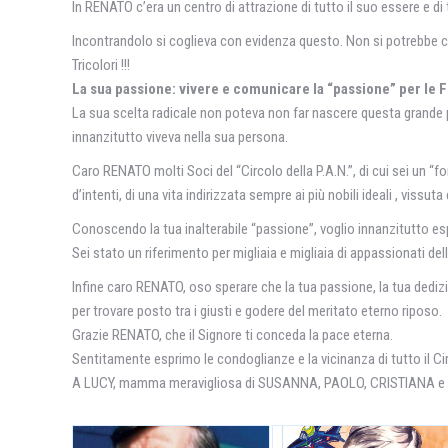
In RENATO c’era un centro di attrazione di tutto il suo essere e di tu
Incontrandolo si coglieva con evidenza questo. Non si potrebbe com
Tricolori !!!
La sua passione: vivere e comunicare la “passione” per l
La sua scelta radicale non poteva non far nascere questa grande pas
innanzitutto viveva nella sua persona.
Caro RENATO molti Soci del “Circolo della P.A.N.”, di cui sei un 
d’intenti, di una vita indirizzata sempre ai più nobili ideali , vissut
Conoscendo la tua inalterabile “passione”, voglio innanzitutto es
Sei stato un riferimento per migliaia e migliaia di appassionati de
Infine caro RENATO, oso sperare che la tua passione, la tua dedizio
per trovare posto tra i giusti e godere del meritato eterno riposo.
Grazie RENATO, che il Signore ti conceda la pace eterna.
Sentitamente esprimo le condoglianze e la vicinanza di tutto il Circ
A LUCY, mamma meravigliosa di SUSANNA, PAOLO, CRISTIANA e m