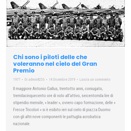
Chi sono i piloti delle che
voleranno nel cielo del Gran
Premio
1977
Di
admin8235
14 Dicembre 2019
Lascia un commento
Il maggiore Antonio Gallus, trentotto anni, coniugato,
tremilacinquecento ore di volo all’attivo, seicentomila lire di
stipendio mensile, « leader », ovvero capo formazione, delle «
Frecce Tricolori » si è esibito ieri sul cielo di piazza Duomo
con gli altri nove componenti le pattuglia acrobatica
nazionale.