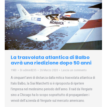
La trasvolata atlantica di Balbo
avrà una riedizione dopo 50 anni
1983
Di
admin8235
26 Marzo 2020
Lascia un commento
A cinquant’anni di distanza dalla mitica trasvolata atlantica di
Italo Balbo, la Siai Marchetti si è riproposta di ripetere
l’impresa nel medesimo periodo dell’anno. Il raid da Vergiate
sino a Chicago ha lo scopo soprattutto di propagandare i
veivoli dell’azienda di Vergiate sul mercato americano.