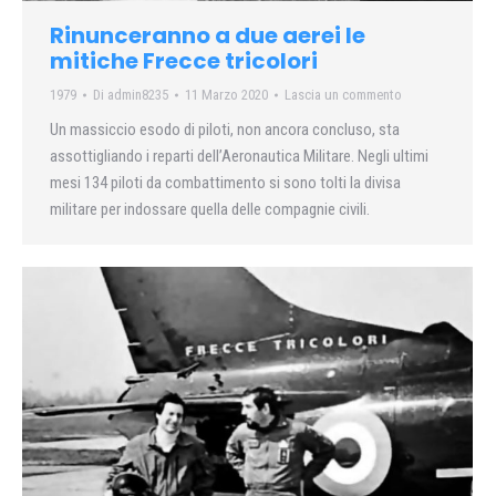
Rinunceranno a due aerei le
mitiche Frecce tricolori
1979
Di
admin8235
11 Marzo 2020
Lascia un commento
Un massiccio esodo di piloti, non ancora concluso, sta
assot­tigliando i reparti dell’Aero­nautica Militare. Negli ultimi
mesi 134 piloti da combatti­mento si sono tolti la divisa
militare per indossare quella delle compagnie civili.