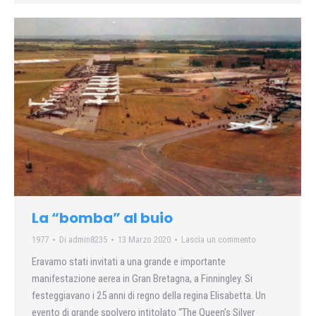
La “bomba” al buio
1977
Di
admin8235
13 Marzo 2020
Lascia un commento
Eravamo stati invitati a una grande e importante
manifestazione aerea in Gran Bretagna, a Finningley. Si
festeggiavano i 25 anni di regno della regina Elisabetta. Un
evento di grande spolvero intitolato “The Queen’s Silver