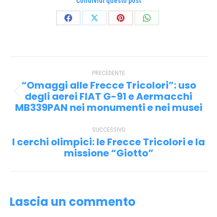
Condividi questo post
Condividi
Condividi
Condividi
Condividi
su
su
su
su
Facebook
X
Pinterest
WhatsApp
Naviga
PRECEDENTE
tra
“Omaggi alle Frecce Tricolori”: uso
i
degli aerei FIAT G-91 e Aermacchi
Post
MB339PAN nei monumenti e nei musei
precedente:
post
SUCCESSIVO
I cerchi olimpici: le Frecce Tricolori e la
Prossimo
missione “Giotto”
post:
Lascia un commento