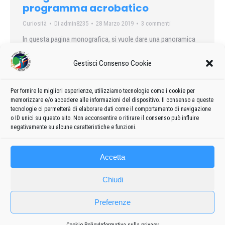
programma acrobatico
Curiosità
Di
admin8235
28 Marzo 2019
3 commenti
In questa pagina monografica, si vuole dare una panoramica
storica sulle figure eseguite dalla Pattuglia Acrobatica
Gestisci Consenso Cookie
Nazionale: idee, progetti rimasti nel cassetto o portati
nell’aria… ed ancora oggi, per alcuni casi, eseguiti.
Per fornire le migliori esperienze, utilizziamo tecnologie come i cookie per
memorizzare e/o accedere alle informazioni del dispositivo. Il consenso a queste
tecnologie ci permetterà di elaborare dati come il comportamento di navigazione
o ID unici su questo sito. Non acconsentire o ritirare il consenso può influire
negativamente su alcune caratteristiche e funzioni.
←
1
2
3
4
5
6
7
→
Accetta
Chiudi
Preferenze