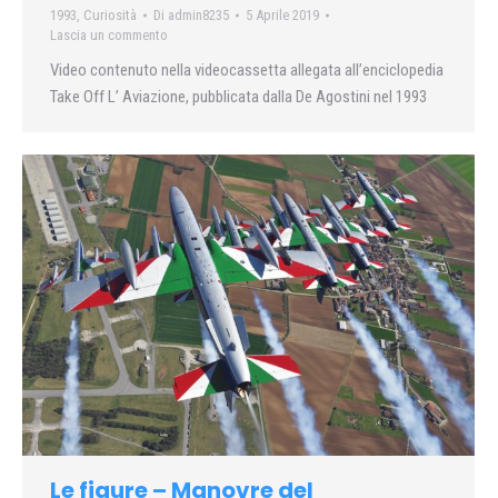
1993
,
Curiosità
Di
admin8235
5 Aprile 2019
Lascia un commento
Video contenuto nella videocassetta allegata all’enciclopedia
Take Off L’ Aviazione, pubblicata dalla De Agostini nel 1993
Le figure – Manovre del