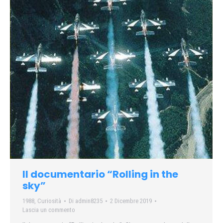
Il documentario “Rolling in the
sky”
1988
,
Curiosità
Di
admin8235
2 Dicembre 2019
Lascia un commento