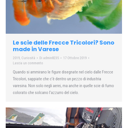
Le scie delle Frecce Tricolori? Sono
made in Varese
2019
,
Curiosità
Di
admin8235
17 Ottobre 2019
Lascia un commento
Quando si ammirano le figure disegnate nel cielo dalle Frecce
Tricolori, sappiate che c’è dentro un pezzo di industria
varesina. Non solo negli aerei, ma anche in quelle scie di fumo
colorato che solcano l’azzurro del cielo.