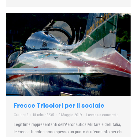
Frecce Tricolori per il sociale
Curiosità
Di
admin8235
9 Maggio 2019
Lascia un commento
Legittime rappresentanti dell’Aeronautica Militare e dell’Italia,
le Frecce Tricolori sono spesso un punto di riferimento per chi