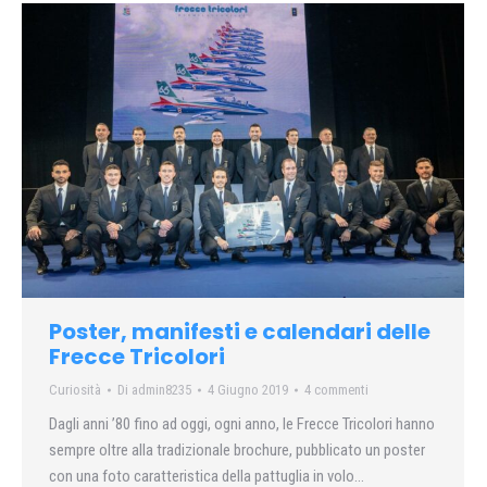
Poster, manifesti e calendari delle
Frecce Tricolori
Curiosità
Di
admin8235
4 Giugno 2019
4 commenti
Dagli anni ’80 fino ad oggi, ogni anno, le Frecce Tricolori hanno
sempre oltre alla tradizionale brochure, pubblicato un poster
con una foto caratteristica della pattuglia in volo…