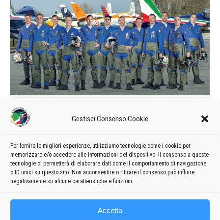
Calendario delle manifestazioni e
Gestisci Consenso Cookie
formazione del 2016
2016
Di
admin8235
9 Maggio 2019
Lascia un commento
Per fornire le migliori esperienze, utilizziamo tecnologie come i cookie per
Formazione e calendario 2016 delle manifestazioni delle
memorizzare e/o accedere alle informazioni del dispositivo. Il consenso a queste
Frecce Tricolori
tecnologie ci permetterà di elaborare dati come il comportamento di navigazione
o ID unici su questo sito. Non acconsentire o ritirare il consenso può influire
negativamente su alcune caratteristiche e funzioni.
Accetta