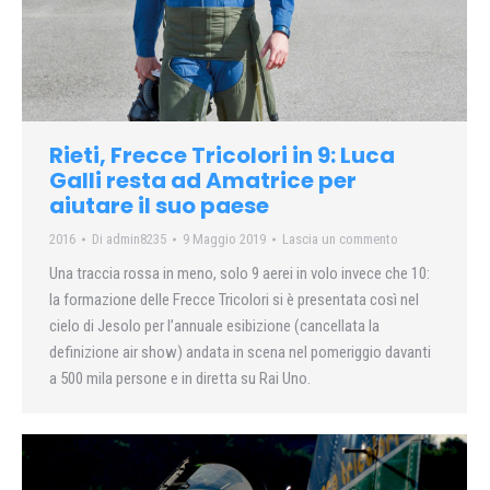
Rieti, Frecce Tricolori in 9: Luca
Galli resta ad Amatrice per
aiutare il suo paese
2016
Di
admin8235
9 Maggio 2019
Lascia un commento
Una traccia rossa in meno, solo 9 aerei in volo invece che 10:
la formazione delle Frecce Tricolori si è presentata così nel
cielo di Jesolo per l’annuale esibizione (cancellata la
definizione air show) andata in scena nel pomeriggio davanti
a 500 mila persone e in diretta su Rai Uno.