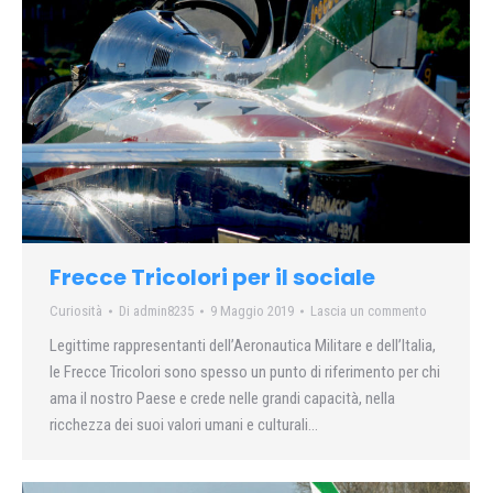
Frecce Tricolori per il sociale
Curiosità
Di
admin8235
9 Maggio 2019
Lascia un commento
Legittime rappresentanti dell’Aeronautica Militare e dell’Italia,
le Frecce Tricolori sono spesso un punto di riferimento per chi
ama il nostro Paese e crede nelle grandi capacità, nella
ricchezza dei suoi valori umani e culturali…