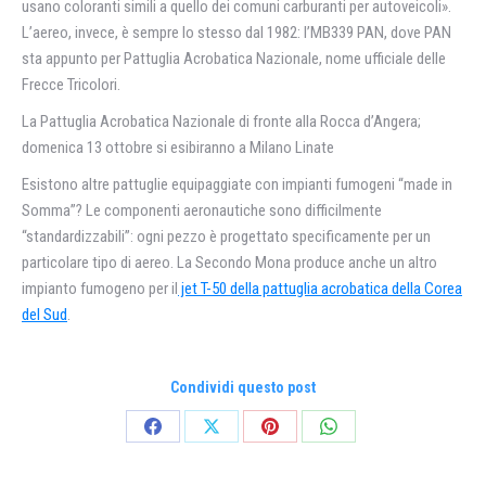
usano coloranti simili a quello dei comuni carburanti per autoveicoli».
L’aereo, invece, è sempre lo stesso dal 1982: l’MB339 PAN, dove PAN
sta appunto per Pattuglia Acrobatica Nazionale, nome ufficiale delle
Frecce Tricolori.
La Pattuglia Acrobatica Nazionale di fronte alla Rocca d’Angera;
domenica 13 ottobre si esibiranno a Milano Linate
Esistono altre pattuglie equipaggiate con impianti fumogeni “made in
Somma”? Le componenti aeronautiche sono difficilmente
“standardizzabili”: ogni pezzo è progettato specificamente per un
particolare tipo di aereo. La Secondo Mona produce anche un altro
impianto fumogeno per il
jet T-50 della pattuglia acrobatica della Corea
del Sud
.
Condividi questo post
Condividi
Condividi
Condividi
Condividi
su
su
su
su