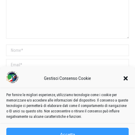
Nome *
Email *
Sito web
Gestisci Consenso Cookie
Per fornire le migliori esperienze, utilizziamo tecnologie come i cookie per
COMMENTI SUL POST
memorizzare e/o accedere alle informazioni del dispositivo. Il consenso a queste
tecnologie ci permetterà di elaborare dati come il comportamento di navigazione
Questo sito utilizza Akismet per ridurre lo spam.
Scopri come vengono
o ID unici su questo sito. Non acconsentire o ritirare il consenso può influire
elaborati i dati derivati dai commenti
.
negativamente su alcune caratteristiche e funzioni.
Accetta