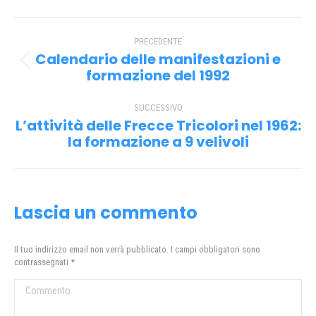
Facebook
X
Pinterest
WhatsApp
Naviga
PRECEDENTE
tra
Calendario delle manifestazioni e
Post
i
formazione del 1992
precedente:
post
SUCCESSIVO
L’attività delle Frecce Tricolori nel 1962:
Prossimo
la formazione a 9 velivoli
post:
Lascia un commento
Il tuo indirizzo email non verrà pubblicato. I campi obbligatori sono
contrassegnati
*
Commento