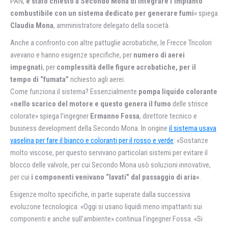
PAN,
è stato chiesto a Secondo Mona di integrare l’impianto
combustibile con un sistema dedicato per generare fumi
» spiega
Claudia Mona
, amministratore delegato della società.
Anche a confronto con altre pattuglie acrobatiche, le Frecce Tricolori
avevano e hanno esigenze specifiche, per
numero di aerei
impegnati
, per
complessità delle figure acrobatiche, per il
tempo di “fumata”
richiesto agli aerei.
Come funziona il sistema? Essenzialmente
pompa liquido colorante
«nello scarico del motore e questo genera il fumo
delle strisce
colorate» spiega l’ingegner
Ermanno Fossa
, direttore tecnico e
business development della Secondo Mona. In origine
il sistema usava
vaselina per fare il bianco e coloranti per il rosso e verde
: «Sostanze
molto viscose, per questo servivano particolari sistemi per evitare il
blocco delle valvole, per cui Secondo Mona usò soluzioni innovative,
per cui
i componenti venivano “lavati” dal passaggio di aria»
.
Esigenze molto specifiche, in parte superate dalla successiva
evoluzone tecnologica: «Oggi si usano liquidi meno impattanti sui
componenti e anche sull’ambiente» continua l’ingegner Fossa. «Si