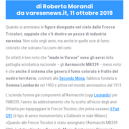
di Roberto Morandi
da varesenews.it, 11 ottobre 2019
Quando si ammirano le
figure disegnate nel cielo dalle Frecce
Tricolori
,
sappiate che c’è dentro un pezzo di industria
varesina
. Non solo negli aerei, ma anche in quelle scie di fumo
colorato che solcano l’azzurro del cielo.
Se infatti è ben noto che
“made in Varese” sono gli aerei
della
pattuglia acrobatica nazionale – gli
Aermacchi MB339
– meno noto
è che
anche il sistema che genera il fumo colorato è frutto del
nostro territorio
, costruiti alla
Secondo Mona
, fabbrica fondata a
Somma Lombardo
nel 1903 e attiva nel mondo aeronautico dal 1913.
L’azienda forniva già componenti all’Aermacchi (oggi
Leonardo
) per
l’MB339, l’aereo da addestramento che fu scelto all’inizio degli anni
Ottanta per equipaggiare le Frecce Tricolori, che prima usavano
il Fiat
G91
(il tipo di aereo monumentato a Gallarate in viale Milano).
«Quando alle Frecce Tricolori è stato assegnato l’Aermacchi MB339