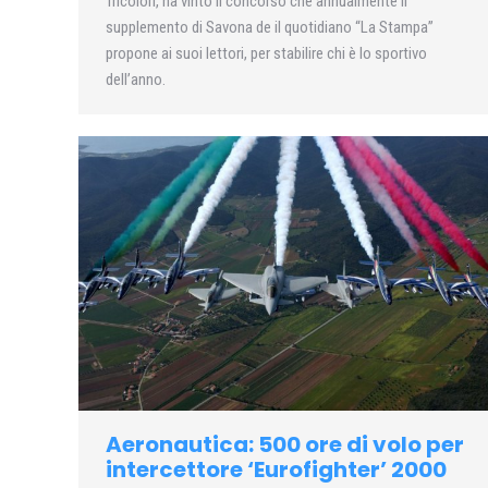
Tricolori, ha vinto il concorso che annualmente il
supplemento di Savona de il quotidiano “La Stampa”
propone ai suoi lettori, per stabilire chi è lo sportivo
dell’anno.
Aeronautica: 500 ore di volo per
intercettore ‘Eurofighter’ 2000