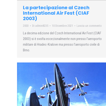
La partecipazione al Czech
International Air Fest (CIAF
2003)
2003
Di
admin8235
10 Dicembre 2021
Lascia un commento
La decima edizione del Czech International Air Fest (CIAF
2003) si è svolta eccezionalmente non presso l’aeroporto
militare di Hradec-Kralove ma presso l’aeroporto civile di
Brno.