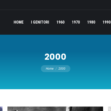
HOME
I GENITORI
1960
1970
1980
1990
2000
Tu sei qui:
Home
2000