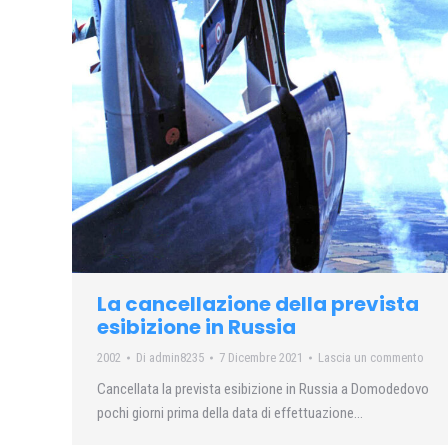
La cancellazione della prevista
esibizione in Russia
2002
Di
admin8235
7 Dicembre 2021
Lascia un commento
Cancellata la prevista esibizione in Russia a Domodedovo
pochi giorni prima della data di effettuazione…