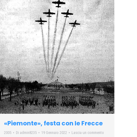
«Piemonte», festa con le Frecce
2005
Di
admin8235
19 Gennaio 2022
Lascia un commento