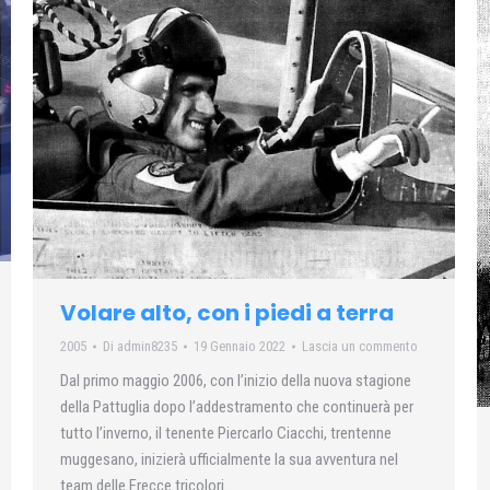
Volare alto, con i piedi a terra
2005
Di
admin8235
19 Gennaio 2022
Lascia un commento
Dal primo maggio 2006, con l’inizio della nuova stagione
della Pattuglia dopo l’addestramento che continuerà per
tutto l’inverno, il tenente Piercarlo Ciacchi, trentenne
muggesano, inizierà ufficialmente la sua avventura nel
team delle Frecce tricolori.