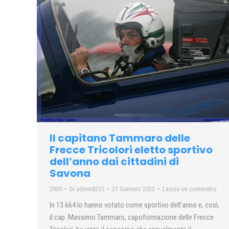
Il capitano Tammaro delle
Frecce Tricolori eletto sportivo
dell’anno dai cittadini di
Savona
2005
Di
admin8235
21 Gennaio 2022
Lascia un commento
In 13.664 lo hanno votato come sportivo dell’anno e, così,
il cap. Massimo Tammaro, capoformazione delle Frecce