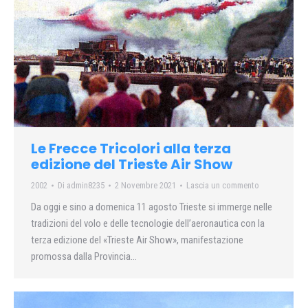
Le Frecce Tricolori alla terza
edizione del Trieste Air Show
2002
Di
admin8235
2 Novembre 2021
Lascia un commento
Da oggi e sino a domenica 11 agosto Trieste si immerge nelle
tradizioni del volo e delle tecnologie dell’aeronautica con la
terza edizione del «Trieste Air Show», manifestazione
promossa dalla Provincia…