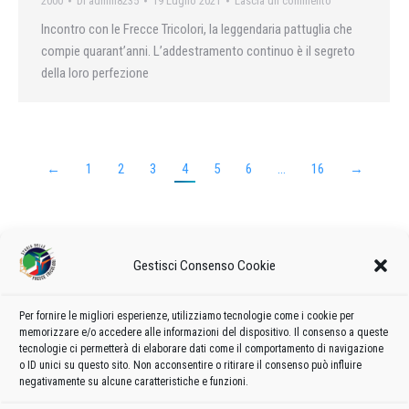
2000
Di
admin8235
19 Luglio 2021
Lascia un commento
Incontro con le Frecce Tricolori, la leggendaria pattuglia che
compie quarant’anni. L’addestramento continuo è il segreto
della loro perfezione
←
1
2
3
4
5
6
…
16
→
Gestisci Consenso Cookie
Per fornire le migliori esperienze, utilizziamo tecnologie come i cookie per
memorizzare e/o accedere alle informazioni del dispositivo. Il consenso a queste
Frecce
tecnologie ci permetterà di elaborare dati come il comportamento di navigazione
Privacy policy
-
Cookie policy
o ID unici su questo sito. Non acconsentire o ritirare il consenso può influire
negativamente su alcune caratteristiche e funzioni.