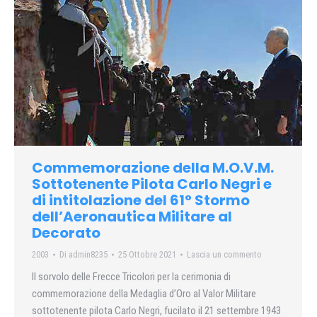
Commemorazione della M.O.V.M.
Sottotenente Pilota Carlo Negri e
di intitolazione del 61° Stormo
dell’Aeronautica Militare al
Decorato
2003
Di
admin8235
25 Ottobre 2021
Lascia un commento
Il sorvolo delle Frecce Tricolori per la cerimonia di
commemorazione della Medaglia d’Oro al Valor Militare
sottotenente pilota Carlo Negri, fucilato il 21 settembre 1943