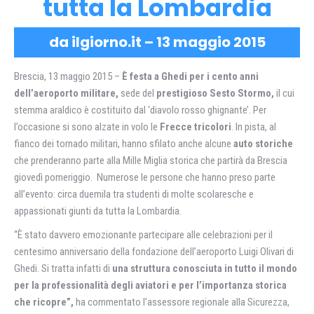
tutta la Lombardia
da ilgiorno.it – 13 maggio 2015
Brescia, 13 maggio 2015 –
È festa a Ghedi per i
cento anni
dell’aeroporto militare
,
sede del
prestigioso Sesto Stormo,
il cui
stemma araldico è costituito dal ‘diavolo rosso ghignante’. Per
l’occasione si sono alzate in volo le
Frecce tricolori
. In pista, al
fianco dei tornado militari, hanno sfilato anche alcune
auto storiche
che prenderanno parte alla Mille Miglia storica che partirà da Brescia
giovedì pomeriggio. Numerose le persone che hanno preso parte
all’evento: circa duemila tra studenti di molte scolaresche e
appassionati giunti da tutta la Lombardia.
“È stato davvero emozionante partecipare alle celebrazioni per il
centesimo anniversario della fondazione dell’aeroporto Luigi Olivari di
Ghedi. Si tratta infatti di
una struttura conosciuta in tutto il mondo
per la professionalità degli aviatori e per l’importanza storica
che ricopre”,
ha commentato l’assessore regionale alla Sicurezza,