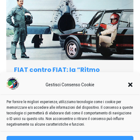
FIAT contro FIAT: la “Ritmo
Abarth” esordisce sfidando un jet
“G 91”
Gestisci Consenso Cookie
1982
,
Curiosità
Di
admin8235
20 Marzo 2019
Lascia un commento
Per fornire le migliori esperienze, utilizziamo tecnologie come i cookie per
memorizzare e/o accedere alle informazioni del dispositivo. Il consenso a queste
2 luglio – aerobase Aviano – “Nato Day” – organizzazione:
tecnologie ci permetterà di elaborare dati come il comportamento di navigazione
40th Tactical Group U.S.A.F. Aviano
o ID unici su questo sito. Non acconsentire o ritirare il consenso può influire
negativamente su alcune caratteristiche e funzioni.