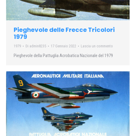
Pieghevole delle Frecce Tricolori
1979
1979
Di
admin8235
17 Gennaio 2022
Lascia un commento
Pieghevole della Pattuglia Acrobatica Nazionale del 1979