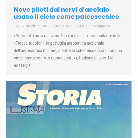
Nove piloti dai nervi d’acciaio
usano il cielo come palcoscenico
1980
Di
admin8235
8 Luglio 2021
Lascia un commento
«Sono tutti bravi ragazzi». È la voce dell’ex comandante delle
«Frecce tricolori», la pattuglia acrobatica nazionale
dell’aeronautica militare, mentre si schermisce («ora sono un
civile, basta con ‘sto comandante»), tradisce una sottile
nostalgia.