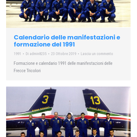
Calendario delle manifestazioni e
formazione del 1991
1991
Di
admin8235
23 Ottobre 2019
Lascia un commento
Formazione e calendario 1991 delle manifestazioni delle
Frecce Tricolori