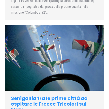
luglio i 10 velivoli della PAN (pattuglia acrobatica nazionale)
saranno impegnati a dar prova delle proprie qualità nella
missione ”Columbus ’92”…
Senigallia tra le prime città ad
ospitare le Frecce Tricolori sul