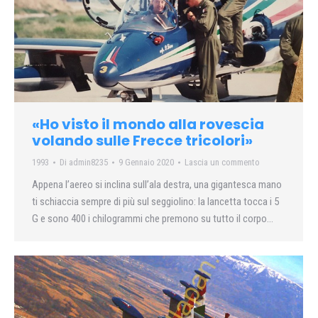
«Ho visto il mondo alla rovescia
volando sulle Frecce tricolori»
1993
Di
admin8235
9 Gennaio 2020
Lascia un commento
Appena l’aereo si inclina sull’ala destra, una gigantesca mano
ti schiaccia sempre di più sul seggiolino: la lancetta tocca i 5
G e sono 400 i chilogrammi che premono su tutto il corpo…