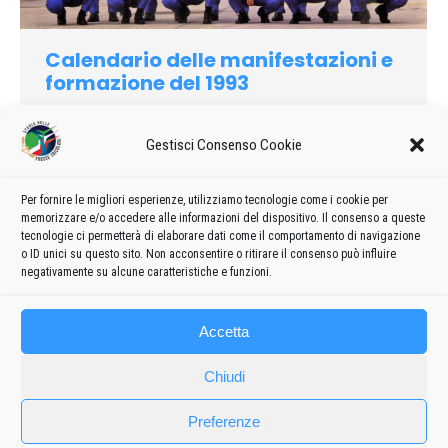
Calendario delle manifestazioni e
formazione del 1993
1993
Di
admin8235
29 Agosto 2019
Lascia un commento
Gestisci Consenso Cookie
Formazione e calendario 1993 delle manifestazioni delle
Frecce Tricolori
Per fornire le migliori esperienze, utilizziamo tecnologie come i cookie per
memorizzare e/o accedere alle informazioni del dispositivo. Il consenso a queste
tecnologie ci permetterà di elaborare dati come il comportamento di navigazione
o ID unici su questo sito. Non acconsentire o ritirare il consenso può influire
negativamente su alcune caratteristiche e funzioni.
←
1
…
9
10
11
12
13
→
Accetta
Chiudi
Preferenze