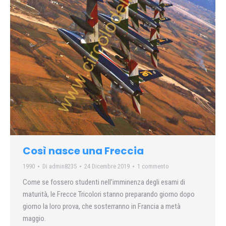
Così nasce una Freccia
1990
Di
admin8235
24 Dicembre 2019
1 commento
Come se fossero studenti nell’imminenza degli esami di
maturità, le Frecce Tricolori stanno preparando giorno dopo
giorno la loro prova, che sosterranno in Francia a metà
maggio.