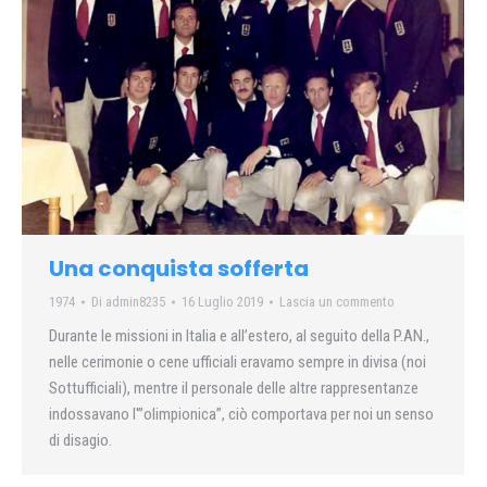
Una conquista sofferta
1974
Di
admin8235
16 Luglio 2019
Lascia un commento
Durante le missioni in Italia e all’estero, al seguito della P.AN.,
nelle cerimonie o cene ufficiali eravamo sempre in divisa (noi
Sottufficiali), mentre il personale delle altre rappresentanze
indossavano l'”olimpionica”, ciò comportava per noi un senso
di disagio.