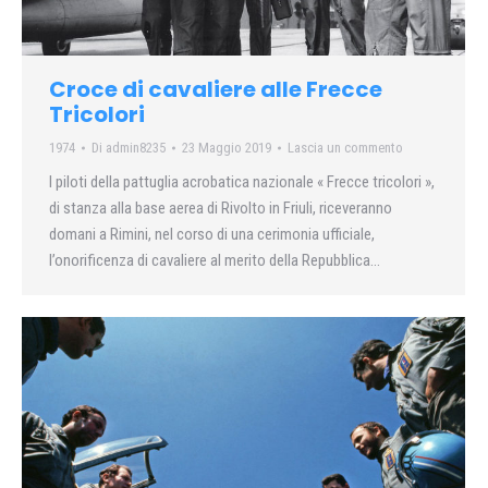
Croce di cavaliere alle Frecce
Tricolori
1974
Di
admin8235
23 Maggio 2019
Lascia un commento
I piloti della pattuglia acrobatica nazionale « Frecce tricolori »,
di stanza alla base aerea di Rivolto in Friuli, riceveranno
domani a Rimini, nel corso di una cerimonia ufficiale,
l’onorificenza di cavaliere al merito della Repubblica…