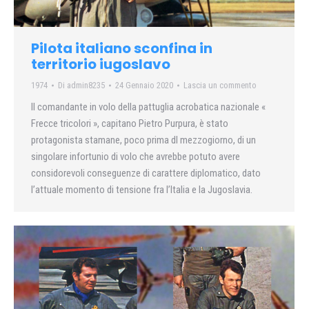
Pilota italiano sconfina in
territorio iugoslavo
1974
Di
admin8235
24 Gennaio 2020
Lascia un commento
II comandante in volo della pattuglia acrobatica nazionale «
Frecce tricolori », capitano Pietro Purpura, è stato
protagonista stamane, poco prima dl mezzogiorno, di un
singolare infortunio di volo che avrebbe potuto avere
considorevoli conseguenze di carattere diplomatico, dato
l’attuale momento di tensione fra l’Italia e la Jugoslavia.