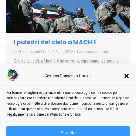
I puledri del cielo a MACH 1
1974
Di
admin8235
24 Aprile 2019
Lascia un commento
Già, dei puledri, a Mach I. Che corrono, sgroppano, saltano, si
impennano, con energia da vendere.I componenti, i piloti della
PAN, la Pattuglia Acrobatica Nazionale.Topolino è andato a
Gestisci Consenso Cookie
Rivolto del Friuli per conoscerli da vicino….
Per fornire le migliori esperienze, utilizziamo tecnologie come i cookie per
memorizzare e/o accedere alle informazioni del dispositivo. Il consenso a queste
tecnologie ci permetterà di elaborare dati come il comportamento di navigazione
o ID unici su questo sito. Non acconsentire o ritirare il consenso può influire
←
1
2
negativamente su alcune caratteristiche e funzioni.
Accetta