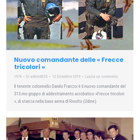
Nuovo comandante delle « Frecce
tricolori »
1974
Di
admin8235
12 Dicembre 2019
Lascia un commento
II tenente colonnello Danilo Franzoi è il nuovo comandante del
313.mo gruppo di addestramento acrobatico «Frecce tricolori
», di stanza nella base aerea dl Rivolto (Udine).