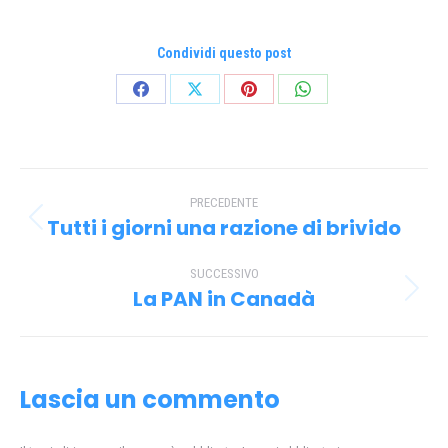
Condividi questo post
Condividi
Condividi
Condividi
Condividi
su
su
su
su
Facebook
X
Pinterest
WhatsApp
Naviga
PRECEDENTE
tra
Tutti i giorni una razione di brivido
Post
i
precedente:
SUCCESSIVO
post
La PAN in Canadà
Prossimo
post:
Lascia un commento