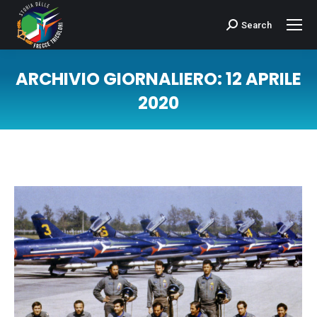
Search
Cerca:
ARCHIVIO GIORNALIERO:
12 APRILE
2020
Tu sei qui: