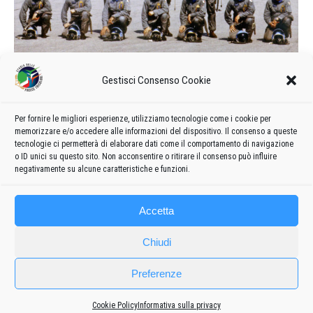
Calendario delle manifestazioni e
Gestisci Consenso Cookie
formazione del 1974
1974
Di
admin8235
12 Aprile 2020
Lascia un commento
Per fornire le migliori esperienze, utilizziamo tecnologie come i cookie per
memorizzare e/o accedere alle informazioni del dispositivo. Il consenso a queste
Formazione e calendario 1974 delle manifestazioni delle
tecnologie ci permetterà di elaborare dati come il comportamento di navigazione
Frecce Tricolori
o ID unici su questo sito. Non acconsentire o ritirare il consenso può influire
negativamente su alcune caratteristiche e funzioni.
Accetta
Chiudi
Preferenze
Cookie Policy
Informativa sulla privacy
Frecce