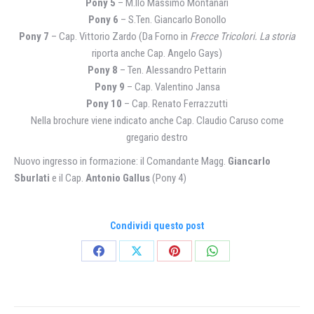
Pony 5
– M.llo Massimo Montanari
Pony 6
– S.Ten. Giancarlo Bonollo
Pony 7
– Cap. Vittorio Zardo (Da Forno in
Frecce Tricolori. La storia
riporta anche Cap. Angelo Gays)
Pony 8
– Ten. Alessandro Pettarin
Pony 9
– Cap. Valentino Jansa
Pony 10
– Cap. Renato Ferrazzutti
Nella brochure viene indicato anche Cap. Claudio Caruso come
gregario destro
Nuovo ingresso in formazione: il Comandante Magg.
Giancarlo
Sburlati
e il Cap.
Antonio Gallus
(Pony 4)
Condividi questo post
Condividi
Condividi
Condividi
Condividi
su
su
su
su
Facebook
X
Pinterest
WhatsApp