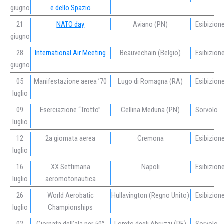
giugno
e dello Spazio
21
NATO day
Aviano (PN)
Esibizion
giugno
28
International Air Meeting
Beauvechain (Belgio)
Esibizion
giugno
05
Manifestazione aerea ’70
Lugo di Romagna (RA)
Esibizion
luglio
09
Eserciazione “Trotto”
Cellina Meduna (PN)
Sorvolo
luglio
12
2a giornata aerea
Cremona
Esibizion
luglio
16
XX Settimana
Napoli
Esibizion
luglio
aeromotonautica
26
World Aerobatic
Hullavington (Regno Unito)
Esibizion
luglio
Championships