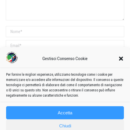
Nome *
Email *
Sito web
Gestisci Consenso Cookie
Per fornire le migliori esperienze, utilizziamo tecnologie come i cookie per
COMMENTI SUL POST
memorizzare e/o accedere alle informazioni del dispositivo. Il consenso a queste
tecnologie ci permetterà di elaborare dati come il comportamento di navigazione
Questo sito utilizza Akismet per ridurre lo spam.
Scopri come vengono
o ID unici su questo sito. Non acconsentire o ritirare il consenso può influire
elaborati i dati derivati dai commenti
.
negativamente su alcune caratteristiche e funzioni.
Accetta
Chiudi