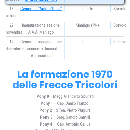
18
Cerimonia “Arditi d’Italia”
Trieste
Sorvolo
ottobre
29
Inaugurazione sezione
Maniago (PN)
Sorvolo
novembre
A.A.A. Maniago
12
Cerimonia inaugurazione
Lecce
Esibizion
dicembre
monumento Rinascita
Aeronautica
La formazione 1970
delle Frecce Tricolori
Pony 0
– Magg. Giancarlo Sburlati
Pony 1
– Cap. Danilo Franzoi
Pony 2
– S.Ten. Pietro Purpura
Pony 3
– Serg. Sandro Santilli
Pony 4
– Cap. Antonio Gallus