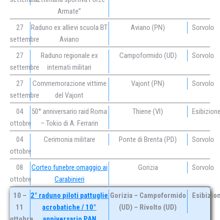
Armate”
27
Raduno ex allievi scuola BT
Aviano (PN)
Sorvolo
settembre
Aviano
27
Raduno regionale ex
Campoformido (UD)
Sorvolo
settembre
internati militari
27
Commemorazione vittime
Vajont (PN)
Sorvolo
settembre
del Vajont
04
50° anniversario raid Roma
Thiene (VI)
Esibizion
ottobre
– Tokio di A. Ferrarin
04
Cerimonia militare
Ponte di Brenta (PD)
Sorvolo
ottobre
08
Corteo funebre omaggio ai
Gorizia
Sorvolo
ottobre
Carabinieri
10 –
2° raduno piloti pattuglie
Gorizia – Campoformido
Esibizio
11
acrobatiche / 10°
(UD) – Rivolto (UD)
ottobre
anniversario PAN