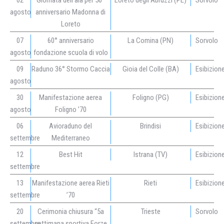
02
Giornata dell’ala per 50°
Loreto degli Abruzzi (PE)
Sorvolo
agosto
anniversario Madonna di
Loreto
07
60° anniversario
La Comina (PN)
Sorvolo
agosto
fondazione scuola di volo
09
Raduno 36° Stormo Caccia
Gioia del Colle (BA)
Esibizion
agosto
30
Manifestazione aerea
Foligno (PG)
Esibizion
agosto
Foligno ’70
06
Avioraduno del
Brindisi
Esibizion
settembre
Mediterraneo
12
Best Hit
Istrana (TV)
Esibizion
settembre
13
Manifestazione aerea Rieti
Rieti
Esibizion
settembre
’70
20
Cerimonia chiusura “5a
Trieste
Sorvolo
settembre
settimana sportiva Forze