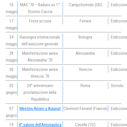
10
MAC ’70 – Raduno ex 1°
Campoformido (UD)
Esibizion
maggio
Stormo Caccia
17
Festa azzurra
Ferrara
Esibizion
maggio
24
Rassegna internazionale
Bologna
Esibizion
maggio
dell’aviazione generale
28
Manifestazione aerea
Alessandria
Esibizion
maggio
Alessandria ’70
30
Manifestazione aerea
Venezia
Esibizion
maggio
Venezia ’70
02
24° anniversario
Roma
Sorvolo
giugno
proclamazione della
Repubblica
07
Meeting Aérien a Aulunat
Clermont Ferrand (Francia)
Esibizion
giugno
14
4° salone dell’Aeronautica
Caselle (TO)
Esibizion