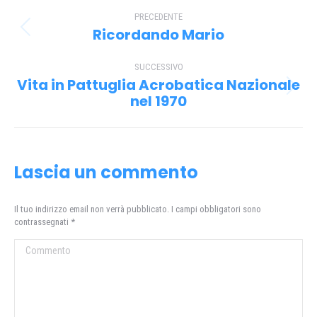
Naviga
PRECEDENTE
tra
Ricordando Mario
Post
i
precedente:
SUCCESSIVO
post
Vita in Pattuglia Acrobatica Nazionale
Prossimo
nel 1970
post:
Lascia un commento
Il tuo indirizzo email non verrà pubblicato. I campi obbligatori sono
contrassegnati
*
Commento