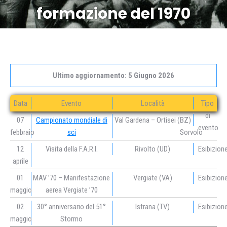
formazione del 1970
Ultimo aggiornamento: 5 Giugno 2026
Data
Evento
Località
Tipo
di
07
Campionato mondiale di
Val Gardena – Ortisei (BZ)
evento
febbraio
sci
Sorvolo
12
Visita della F.A.R.I.
Rivolto (UD)
Esibizion
aprile
01
MAV ’70 – Manifestazione
Vergiate (VA)
Esibizion
maggio
aerea Vergiate ’70
02
30° anniversario del 51°
Istrana (TV)
Esibizion
maggio
Stormo