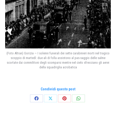
(Foto Altran) Gorizia — I solenni funerali dei sette carabinieri morti nel tragico
scoppio di martedì: due ali di folla assistono al pas-saggio delle salme
scortate dai commilitoni degli scomparsi mentre nel cielo sfrecciano gli aerei
della squadriglia acrobatica
Condividi questo post
Condividi
Condividi
Condividi
Condividi
su
su
su
su