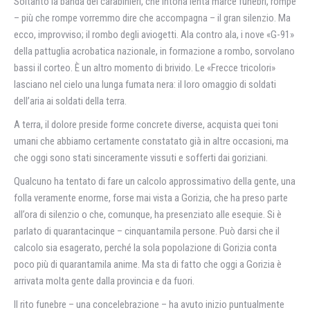
Soltanto la banda dei carabinieri, che intona lenta marce funebri, rompe
– più che rompe vorremmo dire che accompagna – il gran silenzio. Ma
ecco, improvviso; il rombo degli aviogetti. Ala contro ala, i nove «G-91»
della pattuglia acrobatica nazionale, in formazione a rombo, sorvolano
bassi il corteo. È un altro momento di brivido. Le «Frecce tricolori»
lasciano nel cielo una lunga fumata nera: il loro omaggio di soldati
dell’aria ai soldati della terra.
A terra, il dolore preside forme concrete diverse, acquista quei toni
umani che abbiamo certamente constatato già in altre occasioni, ma
che oggi sono stati sinceramente vissuti e sofferti dai goriziani.
Qualcuno ha tentato di fare un calcolo approssimativo della gente, una
folla veramente enorme, forse mai vista a Gorizia, che ha preso parte
all’ora di silenzio o che, comunque, ha presenziato alle esequie. Si è
parlato di quarantacinque – cinquantamila persone. Può darsi che il
calcolo sia esagerato, perché la sola popolazione di Gorizia conta
poco più di quarantamila anime. Ma sta di fatto che oggi a Gorizia è
arrivata molta gente dalla provincia e da fuori.
Il rito funebre – una concelebrazione – ha avuto inizio puntualmente