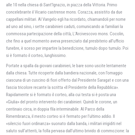
alle 10 nella chiesa di Sant’Ignazio, in piazza della Vittoria. Primo
concelebrante il Vicario castrense mons. Corazza, assistito da due
cappellani militari. Al Vangelo egli ha ricordato, chiamandoli per nome
ad uno ad sino, i sette carabinieri caduti, comunicando ai familiari la
commossa partecipazione della città, L’Arcivescovo mons. Cocolin,
che fino a quel momento aveva presenziato dal presbiterio all’ufficio
funebre, è sceso per impartire la benedizione, tumulo dopo tumulo. Poi
si è formato il corteo, lunghissimo.
Portate a spalla da giovani carabinieri, le bare sono uscite lentamente
dalla chiesa. Tutte ricoperte dalla bandiera nazionale, con l’omaggio
ciascuna di un cuscino di fiori offerto dal Presidente Saragat e con una
fascia tricolore recante la scritta «Il Presidente della Repubblica».
Rapidamente si è formato il corteo, alla cui testa si è posta una
«Giulia» del pronto intervento dei carabinieri. Quindi le corone, un
centinaio circa, in doppia fila interminabile. Al Parco della
Rimembranza, il mesto corteo si è fermato per l’ultimo addio. Il
«silenzio fuori ordinanza» suonato dalla banda, i militari irrigiditi nel
saluto sull’attenti, la folla pervasa dall’ultimo brivido di commozione: la