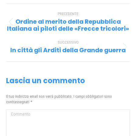
Facebook
X
Pinterest
WhatsApp
Naviga
PRECEDENTE
tra
Ordine al merito della Repubblica
Post
i
Italiana ai piloti delle «Frecce tricolori»
precedente:
post
SUCCESSIVO
In città gli Arditi della Grande guerra
Prossimo
post:
Lascia un commento
Il tuo indirizzo email non verrà pubblicato. I campi obbligatori sono
contrassegnati
*
Commento