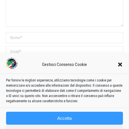
Nome *
Email *
Sito web
Gestisci Consenso Cookie
Per fornire le migliori esperienze, utilizziamo tecnologie come i cookie per
COMMENTI SUL POST
memorizzare e/o accedere alle informazioni del dispositivo. Il consenso a queste
tecnologie ci permetterà di elaborare dati come il comportamento di navigazione
Questo sito utilizza Akismet per ridurre lo spam.
Scopri come vengono
o ID unici su questo sito. Non acconsentire o ritirare il consenso può influire
elaborati i dati derivati dai commenti
.
negativamente su alcune caratteristiche e funzioni.
Accetta