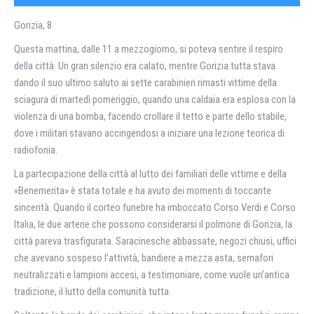
Gorizia, 8
Questa mattina, dalle 11 a mezzogiorno, si poteva sentire il respiro
della città. Un gran silenzio era calato, mentre Gorizia tutta stava
dando il suo ultimo saluto ai sette carabinieri rimasti vittime della
sciagura di martedì pomeriggio, quando una caldaia era esplosa con la
violenza di una bomba, facendo crollare il tetto e parte dello stabile,
dove i militari stavano accingendosi a iniziare una lezione teorica di
radiofonia.
La partecipazione della città al lutto dei familiari delle vittime e della
«Benemerita» è stata totale e ha avuto dei momenti di toccante
sincerità. Quando il corteo funebre ha imboccato Corso Verdi e Corso
Italia, le due arterie che possono considerarsi il polmone di Gorizia, la
città pareva trasfigurata. Saracinesche abbassate, negozi chiusi, uffici
che avevano sospeso l’attività, bandiere a mezza asta, semafori
neutralizzati e lampioni accesi, a testimoniare, come vuole un’antica
tradizione, il lutto della comunità tutta.