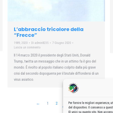
L’abbraccio tricolore della
“Frecce”
1989
,
2020
Di
admin8235
7 Giugno 2020
Lascia un commento
Il 14 marzo 2020 il presidente degli Stati Uniti, Donald
Trump, twitta un messaggio che in un attimo fa il giro del
mondo. È rivolto al popolo italiano colpito dalla più grave
crisi dal secondo dopoguerra per il brutale diffondersi di un
virus asiatico.
Per fornire le migliori esperienze,
←
1
2
3
del dispositivo. Il consenso a ques
ID unici su questo sito. Non acconse