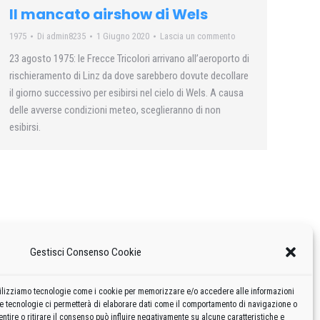
Il mancato airshow di Wels
1975
Di
admin8235
1 Giugno 2020
Lascia un commento
23 agosto 1975: le Frecce Tricolori arrivano all’aeroporto di
rischieramento di Linz da dove sarebbero dovute decollare
il giorno successivo per esibirsi nel cielo di Wels. A causa
delle avverse condizioni meteo, sceglieranno di non
esibirsi.
Gestisci Consenso Cookie
 utilizziamo tecnologie come i cookie per memorizzare e/o accedere alle informazioni
te tecnologie ci permetterà di elaborare dati come il comportamento di navigazione o
ntire o ritirare il consenso può influire negativamente su alcune caratteristiche e