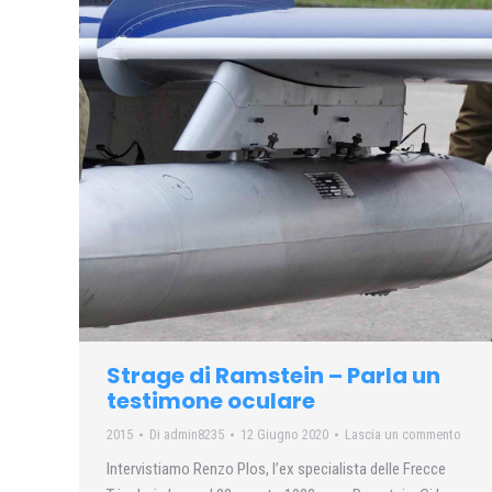
Strage di Ramstein – Parla un
testimone oculare
2015
Di
admin8235
12 Giugno 2020
Lascia un commento
Intervistiamo Renzo Plos, l’ex specialista delle Frecce