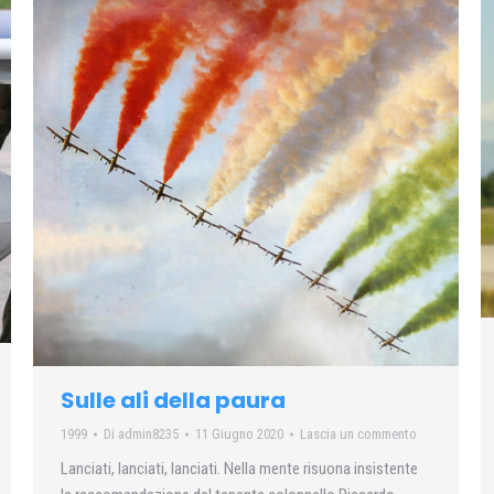
Sulle ali della paura
1999
Di
admin8235
11 Giugno 2020
Lascia un commento
Lanciati, lanciati, lanciati. Nella mente risuona insistente