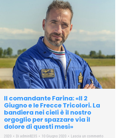
Il comandante Farina: «Il 2
Giugno e le Frecce Tricolori. La
bandiera nei cieli è il nostro
orgoglio per spazzare via il
dolore di questi mesi»
2020
Di
admin8235
10 Giugno 2020
Lascia un commento