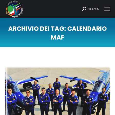
Search
Cerca:
ARCHIVIO DEI TAG:
CALENDARIO
MAF
Tu sei qui: