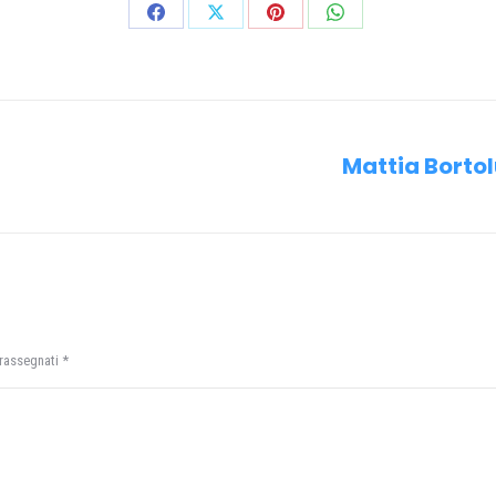
Condividi
Condividi
Condividi
Condividi
su
su
su
su
Facebook
X
Pinterest
WhatsApp
Mattia Bortol
Prossimo
post:
trassegnati
*