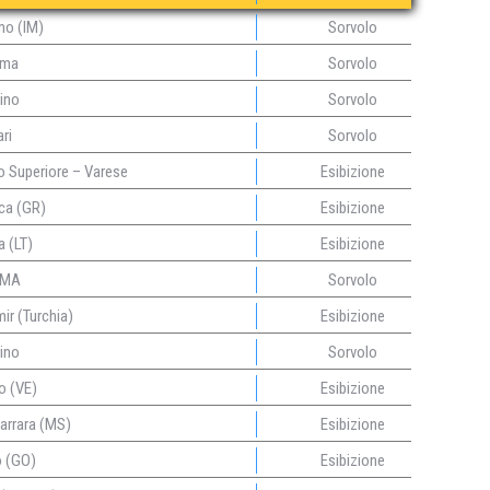
o (IM)
Sorvolo
ma
Sorvolo
ino
Sorvolo
ri
Sorvolo
 Superiore – Varese
Esibizione
ca (GR)
Esibizione
 (LT)
Esibizione
MA
Sorvolo
ir (Turchia)
Esibizione
ino
Sorvolo
o (VE)
Esibizione
arrara (MS)
Esibizione
 (GO)
Esibizione