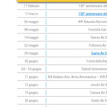
17 febbraio
150° anniversario dell
17 marzo
150° anniversario dell
06 maggio
84ª Adunata Nazional
08 maggio
Festività San
14 maggio
Varese Air
22 maggio
Follonica Ai
29 maggio
Gaeta Air 
02 giugno
Festa della Re
04 – 05 giugno
Turkish Internatio
11 giugno
XIX Raduno Ass. Arma Aeronautica – XVII 
12 giugno
Jesolo Air
19 giugno
Carrara Air
26 giugno
Grado Air 