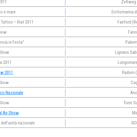
2011
Zeltweg 
lo e mare
Sottomarina di
r Tattoo – Riat 2011
Fairford (R
Show
Fano
incia in Festa”
Palerm
 Show
Lignano Sab
na 2011
Lungomare 
ow 2011
Radom (
 Show
Cagl
ico Nazionale
Anc
r Show
Torre S
al Air Show
Ma
dell’unità nazionale
RO