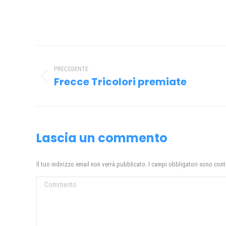
Naviga
tra
PRECEDENTE
Frecce Tricolori premiate
Post
i
precedente:
post
Lascia un commento
Il tuo indirizzo email non verrà pubblicato. I campi obbligatori sono con
Commento