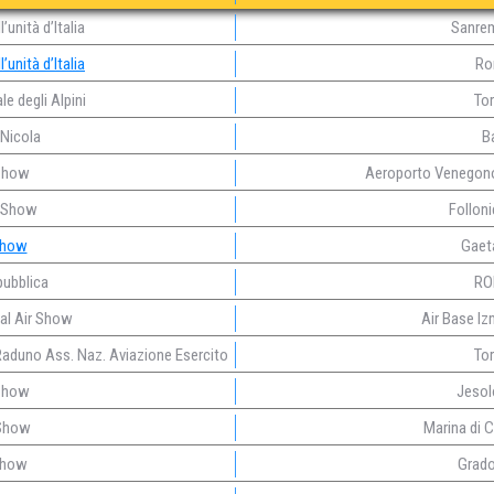
’unità d’Italia
Sanrem
’unità d’Italia
Ro
e degli Alpini
Tor
 Nicola
Ba
 Show
Aeroporto Venegono
r Show
Folloni
Show
Gaeta
pubblica
RO
nal Air Show
Air Base Izm
Raduno Ass. Naz. Aviazione Esercito
Tor
 Show
Jesol
 Show
Marina di C
Show
Grado