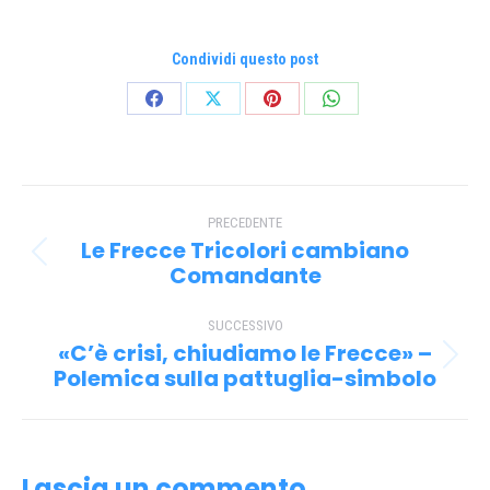
Condividi questo post
Condividi
Condividi
Condividi
Condividi
su
su
su
su
Facebook
X
Pinterest
WhatsApp
Naviga
PRECEDENTE
tra
Le Frecce Tricolori cambiano
Post
i
Comandante
precedente:
post
SUCCESSIVO
«C’è crisi, chiudiamo le Frecce» –
Prossimo
Polemica sulla pattuglia-simbolo
post:
Lascia un commento