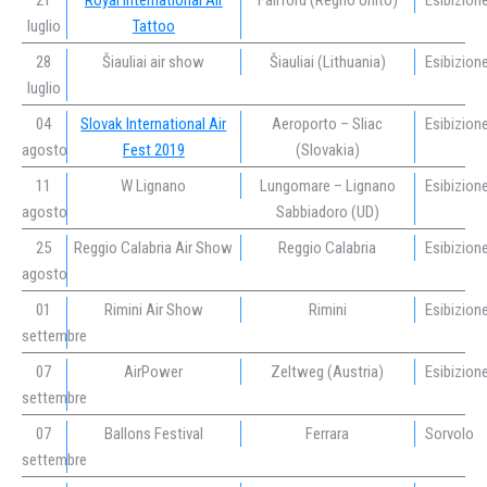
21
Royal International Air
Fairford (Regno Unito)
Esibizion
luglio
Tattoo
28
Šiauliai air show
Šiauliai (Lithuania)
Esibizion
luglio
04
Slovak International Air
Aeroporto – Sliac
Esibizion
agosto
Fest 2019
(Slovakia)
11
W Lignano
Lungomare – Lignano
Esibizion
agosto
Sabbiadoro (UD)
25
Reggio Calabria Air Show
Reggio Calabria
Esibizion
agosto
01
Rimini Air Show
Rimini
Esibizion
settembre
07
AirPower
Zeltweg (Austria)
Esibizion
settembre
07
Ballons Festival
Ferrara
Sorvolo
settembre