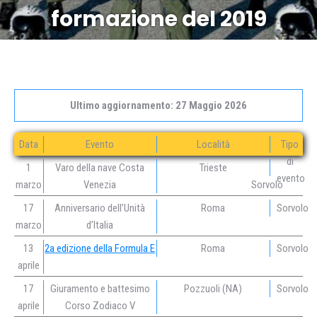
formazione del 2019
Ultimo aggiornamento: 27 Maggio 2026
Data
Evento
Località
Tipo
di
1
Varo della nave Costa
Trieste
evento
marzo
Venezia
Sorvolo
17
Anniversario dell’Unità
Roma
Sorvolo
marzo
d’Italia
13
2a edizione della Formula E
Roma
Sorvolo
aprile
17
Giuramento e battesimo
Pozzuoli (NA)
Sorvolo
aprile
Corso Zodiaco V