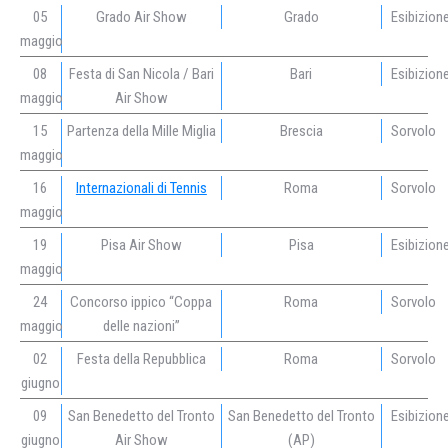
05
Grado Air Show
Grado
Esibizion
maggio
08
Festa di San Nicola / Bari
Bari
Esibizion
maggio
Air Show
15
Partenza della Mille Miglia
Brescia
Sorvolo
maggio
16
Internazionali di Tennis
Roma
Sorvolo
maggio
19
Pisa Air Show
Pisa
Esibizion
maggio
24
Concorso ippico “Coppa
Roma
Sorvolo
maggio
delle nazioni”
02
Festa della Repubblica
Roma
Sorvolo
giugno
09
San Benedetto del Tronto
San Benedetto del Tronto
Esibizion
giugno
Air Show
(AP)