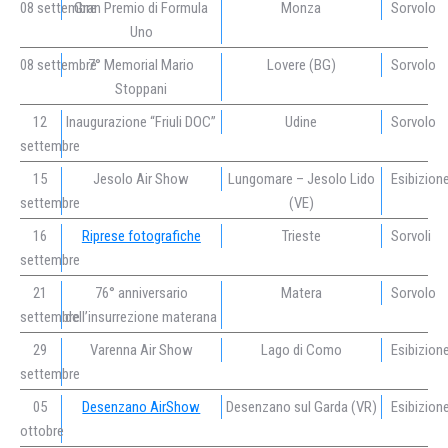
08 settembre
Gran Premio di Formula
Monza
Sorvolo
Uno
08 settembre
7° Memorial Mario
Lovere (BG)
Sorvolo
Stoppani
12
Inaugurazione “Friuli DOC”
Udine
Sorvolo
settembre
15
Jesolo Air Show
Lungomare – Jesolo Lido
Esibizion
settembre
(VE)
16
Riprese fotografiche
Trieste
Sorvoli
settembre
21
76° anniversario
Matera
Sorvolo
settembre
dell’insurrezione materana
29
Varenna Air Show
Lago di Como
Esibizion
settembre
05
Desenzano AirShow
Desenzano sul Garda (VR)
Esibizion
ottobre