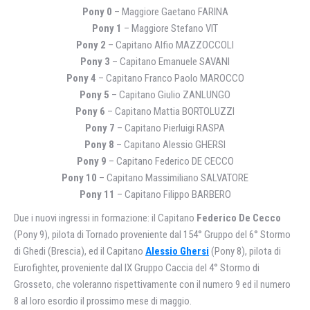
Pony 0
– Maggiore Gaetano FARINA
Pony 1
– Maggiore Stefano VIT
Pony 2
– Capitano Alfio MAZZOCCOLI
Pony 3
– Capitano Emanuele SAVANI
Pony 4
– Capitano Franco Paolo MAROCCO
Pony 5
– Capitano Giulio ZANLUNGO
Pony 6
– Capitano Mattia BORTOLUZZI
Pony 7
– Capitano Pierluigi RASPA
Pony 8
– Capitano Alessio GHERSI
Pony 9
– Capitano Federico DE CECCO
Pony 10
– Capitano Massimiliano SALVATORE
Pony 11
– Capitano Filippo BARBERO
Due i nuovi ingressi in formazione: il Capitano
Federico De Cecco
(Pony 9), pilota di Tornado proveniente dal 154° Gruppo del 6° Stormo
di Ghedi (Brescia), ed il Capitano
Alessio Ghersi
(Pony 8), pilota di
Eurofighter, proveniente dal IX Gruppo Caccia del 4° Stormo di
Grosseto, che voleranno rispettivamente con il numero 9 ed il numero
8 al loro esordio il prossimo mese di maggio.