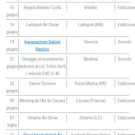
16
Regata Brindisi-Corfù
Brindisi
Esibizion
giugno
16
Ladispoli Air Show
Ladispoli (RM)
Esibizion
giugno
19
Inauguazione Salone
Venezia
Sorvolo
giugno
Nautico
21
Omaggio al monumento
Modena
Sorvolo
giugno
dedicato al col. Fulvio Setti
/ velivolo FIAT G-46
23
Valore Tricolore
Punta Marina (RA)
Esibizion
giugno
30
Meeting de l’Air de Cazaux
Cazaux (Francia)
Esibizion
giugno
07
Otranto Air Show
Otranto (LC)
Esibizion
luglio