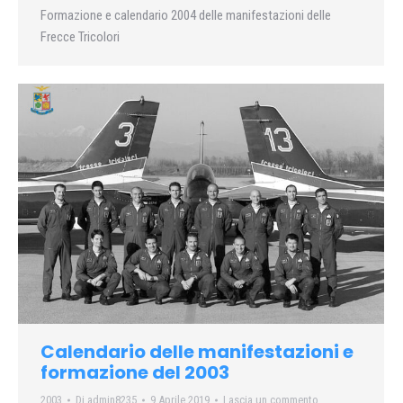
Formazione e calendario 2004 delle manifestazioni delle
Frecce Tricolori
Calendario delle manifestazioni e
formazione del 2003
2003
Di
admin8235
9 Aprile 2019
Lascia un commento