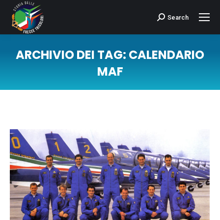
Search
Cerca:
ARCHIVIO DEI TAG:
CALENDARIO
MAF
Tu sei qui: