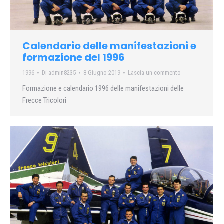
Calendario delle manifestazioni e
formazione del 1996
1996
Di
admin8235
8 Giugno 2019
Lascia un commento
Formazione e calendario 1996 delle manifestazioni delle
Frecce Tricolori