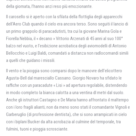
della giornata, l’hanno anzi reso più emozionante.
Il carosello si è aperto con la sfilata della flottiglia degli apparecchi
dell’Aero Club quando il cielo era ancora terso. Sono seguiti il lancio di
un primo grappolo di paracadutisti, tra cui la giovane Marina Gola e
Fiorella Nebbia, il « decano » Vittorio Arzenati di 45 anni al suo 100°
balzo nel vuoto, e l’esibizione acrobatica degli aviomodelli dl Antonio
Bellocchio e Luigi Baldi, comandati a distanza non radlocomandi simili
a quelli che guidano i missili.
Il vento e la pioggia sono comparsi dopo le manovre dell’elicottero
Agusta-Bell dal maresciallo Cassano. Giorgio Novaro ha sfidato le
raffiche con un paracadute « Lisi » ad apertura regolabile, distendendo
in modo completo la bianca calotta a una ventina dl metri dal suolo.
Anche gli istruttori Castagno e De Maria hanno affrontato il maltempo
con i loro fragili alianti; non da meno sono stati il comandante Vignoli e
Garberuglio (di professione dentista), che si sono arrampicati in cielo
con i biplani Bucker da alta acrobazia al culmine del temporale, tra
fulmini, tuoni e pioggia scrosciante.