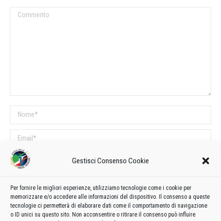
Commento
Nome *
Email *
Sito web
Gestisci Consenso Cookie
Per fornire le migliori esperienze, utilizziamo tecnologie come i cookie per
COMMENTI SUL POST
memorizzare e/o accedere alle informazioni del dispositivo. Il consenso a queste
tecnologie ci permetterà di elaborare dati come il comportamento di navigazione
Questo sito utilizza Akismet per ridurre lo spam.
Scopri come vengono
o ID unici su questo sito. Non acconsentire o ritirare il consenso può influire
elaborati i dati derivati dai commenti
.