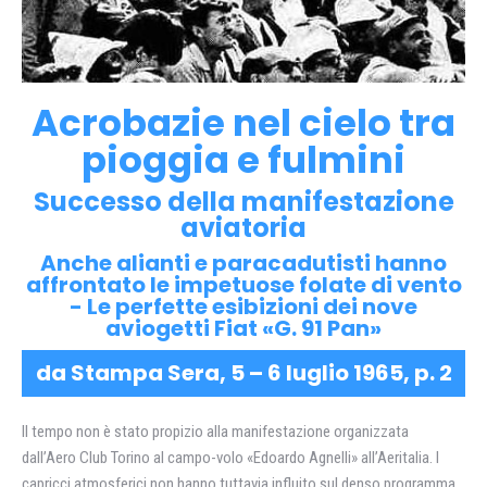
Acrobazie nel cielo tra
pioggia e fulmini
Successo della manifestazione
aviatoria
Anche alianti e paracadutisti hanno
affrontato le impetuose folate di vento
- Le perfette esibizioni dei nove
aviogetti Fiat «G. 91 Pan»
da Stampa Sera, 5 – 6 luglio 1965, p. 2
Il tempo non è stato propizio alla manifestazione organizzata
dall’Aero Club Torino al campo-volo «Edoardo Agnelli» all’Aeritalia. I
capricci atmosferici non hanno tuttavia influito sul denso programma