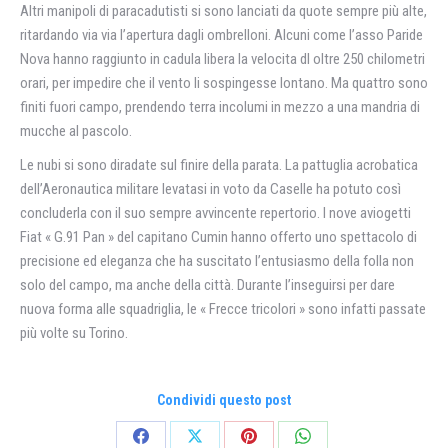
Altri manipoli di paracadutisti si sono lanciati da quote sempre più alte,
ritardando via via l’apertura dagli ombrelloni. Alcuni come l’asso Paride
Nova hanno raggiunto in cadula libera la velocita dl oltre 250 chilometri
orari, per impedire che il vento li sospingesse lontano. Ma quattro sono
finiti fuori campo, prendendo terra incolumi in mezzo a una mandria di
mucche al pascolo.
Le nubi si sono diradate sul finire della parata. La pattuglia acrobatica
dell’Aeronautica militare levatasi in voto da Caselle ha potuto così
concluderla con il suo sempre avvincente repertorio. I nove aviogetti
Fiat « G.91 Pan » del capitano Cumin hanno offerto uno spettacolo di
precisione ed eleganza che ha suscitato l’entusiasmo della folla non
solo del campo, ma anche della città. Durante l’inseguirsi per dare
nuova forma alle squadriglia, le « Frecce tricolori » sono infatti passate
più volte su Torino.
Condividi questo post