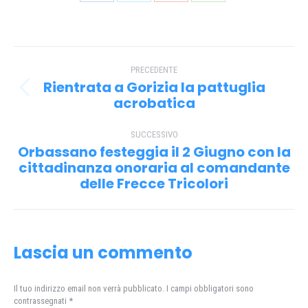
Condividi
Condividi
Condividi
Condividi
su
su
su
su
Facebook
X
Pinterest
WhatsApp
Naviga
PRECEDENTE
tra
Rientrata a Gorizia la pattuglia
Post
i
acrobatica
precedente:
post
SUCCESSIVO
Orbassano festeggia il 2 Giugno con la
cittadinanza onoraria al comandante
Prossimo
delle Frecce Tricolori
post:
Lascia un commento
Il tuo indirizzo email non verrà pubblicato. I campi obbligatori sono
contrassegnati
*