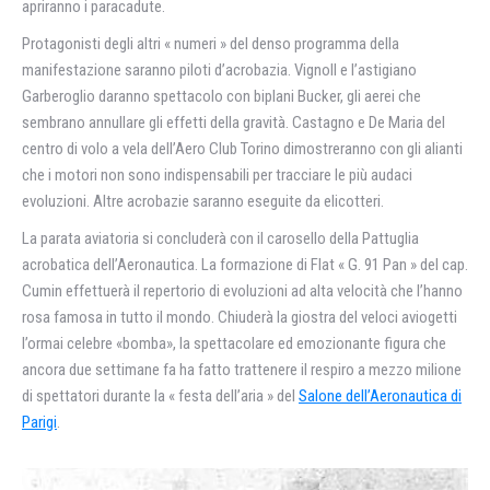
apriranno i paracadute.
Protagonisti degli altri « numeri » del denso programma della
manifestazione saranno piloti d’acrobazia. Vignoll e l’astigiano
Garberoglio daranno spettacolo con biplani Bucker, gli aerei che
sembrano annullare gli effetti della gravità. Castagno e De Maria del
centro di volo a vela dell’Aero Club Torino dimostreranno con gli alianti
che i motori non sono indispensabili per tracciare le più audaci
evoluzioni. Altre acrobazie saranno eseguite da elicotteri.
La parata aviatoria si concluderà con il carosello della Pattuglia
acrobatica dell’Aeronautica. La formazione di Flat « G. 91 Pan » del cap.
Cumin effettuerà il repertorio di evoluzioni ad alta velocità che l’hanno
rosa famosa in tutto il mondo. Chiuderà la giostra del veloci aviogetti
l’ormai celebre «bomba», la spettacolare ed emozionante figura che
ancora due settimane fa ha fatto trattenere il respiro a mezzo milione
di spettatori durante la « festa dell’aria » del
Salone dell’Aeronautica di
Parigi
.