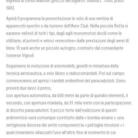
ingressi di corso Marche (prezzo del biglietti: tribuna L. 1000, prato
500).
Aprirà Il programma la presentazione in volo di una ventina di
apparecchi sportivi o da turismo dell’Aero Club. Nella piccola flotta vi
saranno velivoli di tutti i tipi, dagli agili monomotori docili come le
utilitarie, al potenti e veloci «executive» dalle prestazioni degli aerei dí
linea. Vl sarà anche un piccolo autogiro, costruito dal comandante
torinese Vignoli.
Seguiranno le evoluzioni di aviomodelli, gioielli in miniatura della
tecnica aeronautica, a volo libero o radiocomandati. Poi sul campo
cominceranno ad aprirsi i candidi ombrelloni del paracadutisti. Sono
previsti due lanci: il primo,
con apertura automatica, da 600 metri da parte dí quindici elementi, il
secondo, con apertura ritardata, da 51 mila metri con la partecipazione
di diciotto paracadutisti. Il pezzo forte dall’esibizione di questi
ardimentosi sarà comunque costituito dalla « bomba umana »: una
vertiginosa discesa dei sette componenti la « pattuglia tricolore » i
quali rimarranno allacciati l’uno all’altro fino al momento In cui