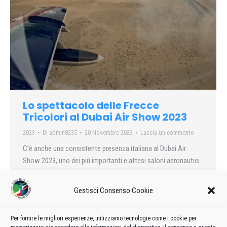
Lo spettacolo delle Frecce
Tricolori al Dubai Air Show 2023
2023
Di
admin8235
20 Novembre 2023
Lascia un commento
C’è anche una consistente presenza italiana al Dubai Air
Show 2023, uno dei più importanti e attesi saloni aeronautici
internazionali, in programma negli Emirati Arabi Uniti dal 13 al
17 novembre 2023; appuntamento imperdibile per i principali
Gestisci Consenso Cookie
operatori del settore aerospazio e Difesa.
Per fornire le migliori esperienze, utilizziamo tecnologie come i cookie per