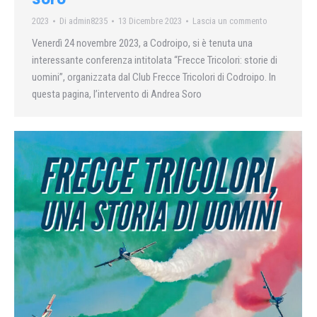
2023
Di
admin8235
13 Dicembre 2023
Lascia un commento
Venerdì 24 novembre 2023, a Codroipo, si è tenuta una
interessante conferenza intitolata “Frecce Tricolori: storie di
uomini”, organizzata dal Club Frecce Tricolori di Codroipo. In
questa pagina, l’intervento di Andrea Soro