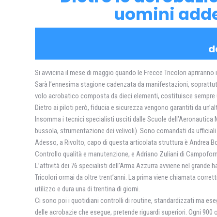
uomini adde
d
Si avvicina il mese di maggio quando le Frecce Tricolori apriranno i
Sarà l’ennesima stagione cadenzata da manifestazioni, soprattutto 
volo acrobatico composta da dieci elementi, costituisce sempre 
Dietro ai piloti però, ﬁducia e sicurezza vengono garantiti da un’a
Insomma i tecnici specialisti usciti dalle Scuole dell’Aeronautica 
bussola, strumentazione dei velivoli). Sono comandati da ufficiali 
Adesso, a Rivolto, capo di questa articolata struttura è Andrea Bol
Controllo qualità e manutenzione, e Adriano Zuliani di Campofor
L’attività dei 76 specialisti dell’Arma Azzurra avviene nel grande h
Tricolori ormai da oltre trent’anni. La prima viene chiamata corre
utilizzo e dura una di trentina di giorni.
Ci sono poi i quotidiani controlli di routine, standardizzati ma es
delle acrobazie che esegue, pretende riguardi superiori. Ogni 900 