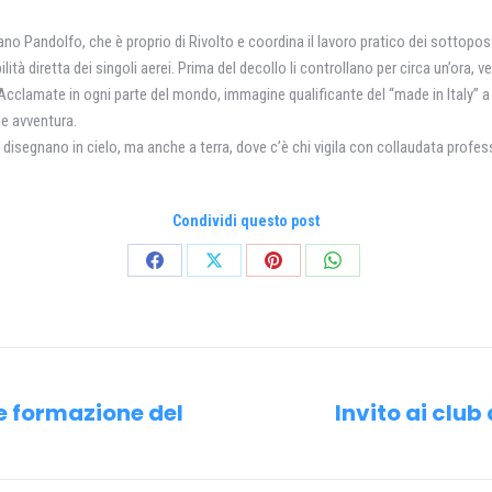
no Pandolfo, che è proprio di Rivolto e coordina il lavoro pratico dei sottopost
lità diretta dei singoli aerei. Prima del decollo li controllano per circa un’ora, 
, Acclamate in ogni parte del mondo, immagine qualificante del “made in Italy” a
de avventura.
 disegnano in cielo, ma anche a terra, dove c’è chi vigila con collaudata profess
Condividi questo post
Condividi
Condividi
Condividi
Condividi
su
su
su
su
Facebook
X
Pinterest
WhatsApp
e formazione del
Invito ai clu
Prossimo
post: