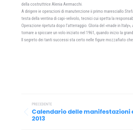
della costruttrice Alenia Aermacchi.
A dirigere ie operazioni di manutenzione ii primo maresciallo Stefa
testa della ventina di capi-velivolo, tecnici cui spetta la responsabi
Operazione ripetuta dopo l’atterraggio. Gloria del «made in Italy»
tornare a spiccare un volo iniziato nel 1961, quando inizio la gran
Il segreto dei tanti successi sta certo nelle figure mozzafiato che
Naviga
PRECEDENTE
tra
Calendario delle manifestazioni 
Post
i
2013
precedente:
post