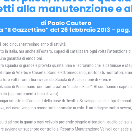
tti alla manutenzione e al
di Paolo Cautero
a “Il Gazzettino” del 26 febbraio 2013 – pag. 
l ioro cinquantatresimo anno di attività.
in Italia, ma anche all’estero, capaci di catalizzare ogni volta l’attenzione di
una garanzia di emozioni.
ltra squadra di grande e provata qualità: Sea è l’acronimo che la deﬁnisce e sta 
Militare di Viterbo e Caserta. Sono elettromeccanici, motoristi, montatori, armie
a loro volta formatisi invece alla Scuola di Applicazione di Firenze.
zicco di Pradamano: uno tanti aviatori “made in Friuii”. Al suo fianco i capitan
mido (approntamento linea di volo).
angar situato nell‘area est della base di Rivolto. Si sviluppa su due tipi di manu
ttiva, nel caso vengano riscontrate anomalie in volo. È un’indagine molto severa
eguiti ad hoc in quanto ogni velivolo pretende singole attenzioni: quello del so
ore avviene un superiore controllo al Reparto Manutenzione Velivoli con sede a L