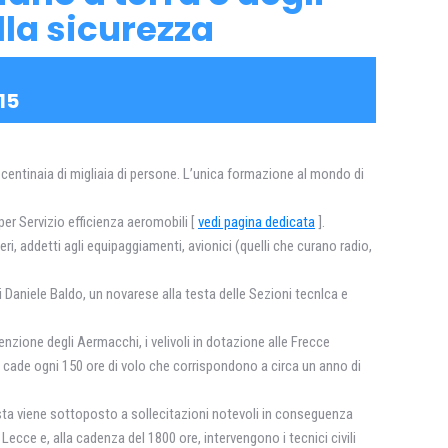
la sicurezza
15
 centinaia di migliaia di persone. L’unica formazione al mondo di
per Servizio efficienza aeromobili [
vedi pagina dedicata
].
ri, addetti agli equipaggiamenti, avionici (quelli che curano radio,
i Daniele Baldo, un novarese alla testa delle Sezioni tecnlca e
tenzione degli Aermacchi, i velivoli in dotazione alle Frecce
, cade ogni 150 ore di volo che corrispondono a circa un anno di
lista viene sottoposto a sollecitazioni notevoli in conseguenza
ecce e, alla cadenza del 1800 ore, intervengono i tecnici civili