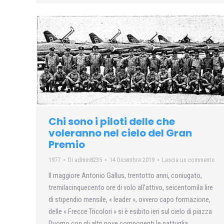
Chi sono i piloti delle che
voleranno nel cielo del Gran
Premio
1977
Di
admin8235
14 Dicembre 2019
Lascia un commento
Il maggiore Antonio Gallus, trentotto anni, coniugato,
tremilacinquecento ore di volo all’attivo, seicentomila lire
di stipendio mensile, « leader », ovvero capo formazione,
delle « Frecce Tricolori » si è esibito ieri sul cielo di piazza
Duomo con gli altri nove componenti le pattuglia