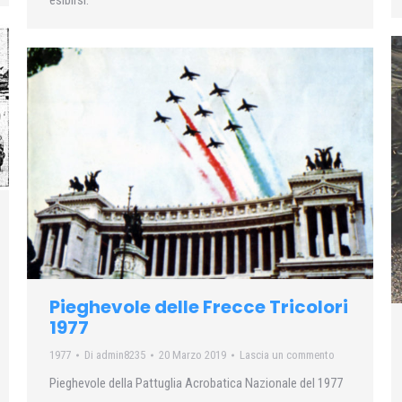
esibirsi.
Pieghevole delle Frecce Tricolori
1977
1977
Di
admin8235
20 Marzo 2019
Lascia un commento
Pieghevole della Pattuglia Acrobatica Nazionale del 1977