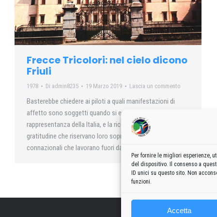
Frecce Tricolori: nel cielo dicono
Friuli
1978
Di
admin8235
19 Marzo 2019
Lascia un commento
Basterebbe chiedere ai piloti a quali manifestazioni di
affetto sono soggetti quando si esibiscono all’estero in
rappresentanza della Italia, e la riconoscenza e la
gratitudine che riservano loro soprattutto i nostri
connazionali che lavorano fuori dai nostri confini.
Per fornire le migliori esperienze,
del dispositivo. Il consenso a ques
ID unici su questo sito. Non acconse
funzioni.
Accetta