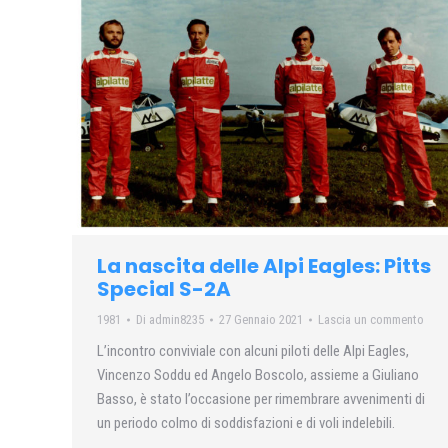
La nascita delle Alpi Eagles: Pitts
Special S-2A
1981
Di
admin8235
27 Gennaio 2021
Lascia un commento
L’incontro conviviale con alcuni piloti delle Alpi Eagles,
Vincenzo Soddu ed Angelo Boscolo, assieme a Giuliano
Basso, è stato l’occasione per rimembrare avvenimenti di
un periodo colmo di soddisfazioni e di voli indelebili.