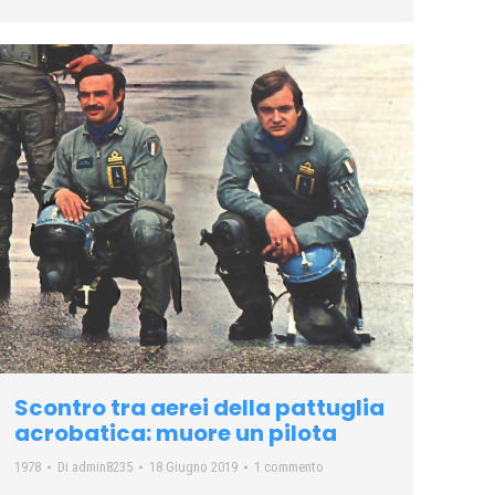
Scontro tra aerei della pattuglia
acrobatica: muore un pilota
1978
Di
admin8235
18 Giugno 2019
1 commento