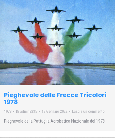
Pieghevole delle Frecce Tricolori
1978
1978
Di
admin8235
19 Gennaio 2022
Lascia un commento
Pieghevole della Pattuglia Acrobatica Nazionale del 1978