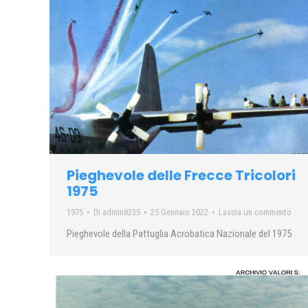
Pieghevole delle Frecce Tricolori
1975
1975
Di
admin8235
25 Gennaio 2022
Lascia un commento
Pieghevole della Pattuglia Acrobatica Nazionale del 1975