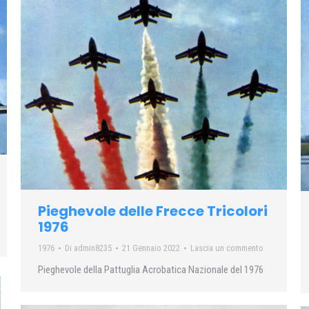
Pieghevole delle Frecce Tricolori
1976
1976
Di
admin8235
21 Gennaio 2022
Lascia un commento
Pieghevole della Pattuglia Acrobatica Nazionale del 1976