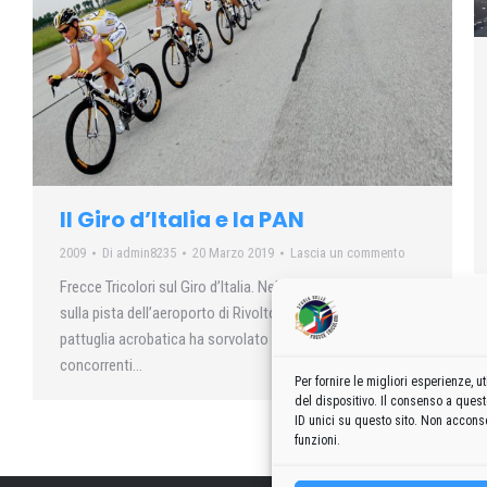
Il Giro d’Italia e la PAN
2009
Di
admin8235
20 Marzo 2019
Lascia un commento
Frecce Tricolori sul Giro d’Italia. Nel momento passaggio
sulla pista dell’aeroporto di Rivolto di Codroipo (Udine) la
pattuglia acrobatica ha sorvolato il ‘serpentone’ dei
concorrenti…
Per fornire le migliori esperienze,
del dispositivo. Il consenso a ques
ID unici su questo sito. Non acconse
funzioni.