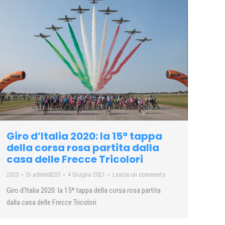
Giro d’Italia 2020: la 15ª tappa
della corsa rosa partita dalla
casa delle Frecce Tricolori
2020
Di
admin8235
4 Giugno 2021
Lascia un commento
Giro d’Italia 2020: la 15ª tappa della corsa rosa partita
dalla casa delle Frecce Tricolori