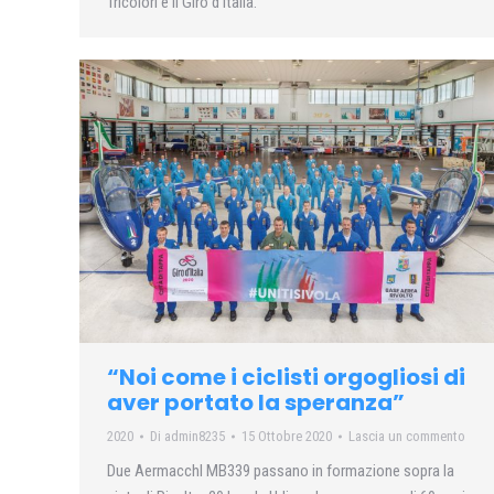
Tricolori e il Giro d’Italia.
“Noi come i ciclisti orgogliosi di
aver portato la speranza”
2020
Di
admin8235
15 Ottobre 2020
Lascia un commento
Due Aermacchl MB339 passano in formazione sopra la