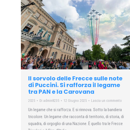
Il sorvolo delle Frecce sulle note
di Puccini. Si rafforza il legame
tra PAN e la Carovana
2025
Di
admin8235
12 Giugno 2025
Lascia un commento
Un legame che si rafforza. E si rinnova. Sotto la bandiera
tricolore. Un legame che racconta di territorio, di storia, di
squadra, di orgoglio di una Nazione. È quello tra le Frecce