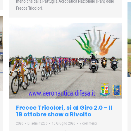
meno che dalla Pattuglia Acrobatica Nazionale (Pan) delle
Frecce Tricolori.
Frecce Tricolori, sì al Giro 2.0 – Il
18 ottobre show a Rivolto
2020
Di
admin8235
15 Giugno 2020
7 commenti