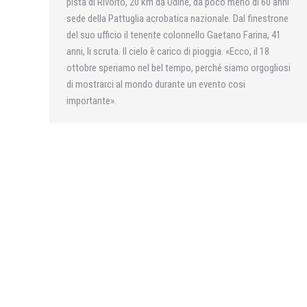
pista di Rivolto, 20 km da Udine, da poco meno di 60 anni
sede della Pattuglia acrobatica nazionale. Dal finestrone
del suo ufficio il tenente colonnello Gaetano Farina, 41
anni, li scruta. Il cielo è carico di pioggia. «Ecco, il 18
ottobre speriamo nel bel tempo, perché siamo orgogliosi
di mostrarci al mondo durante un evento cosi
importante».