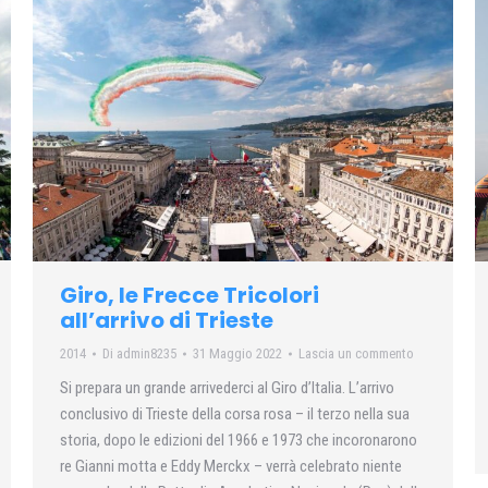
Giro, le Frecce Tricolori
all’arrivo di Trieste
2014
Di
admin8235
31 Maggio 2022
Lascia un commento
Si prepara un grande arrivederci al Giro d’Italia. L’arrivo
conclusivo di Trieste della corsa rosa – il terzo nella sua
storia, dopo le edizioni del 1966 e 1973 che incoronarono
re Gianni motta e Eddy Merckx – verrà celebrato niente