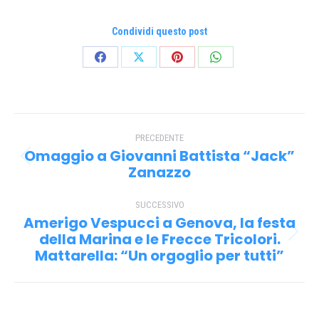
Condividi questo post
Condividi
Condividi
Condividi
Condividi
su
su
su
su
Facebook
X
Pinterest
WhatsApp
Naviga
PRECEDENTE
tra
Omaggio a Giovanni Battista “Jack”
Post
i
Zanazzo
precedente:
post
SUCCESSIVO
Amerigo Vespucci a Genova, la festa
della Marina e le Frecce Tricolori.
Prossimo
Mattarella: “Un orgoglio per tutti”
post: