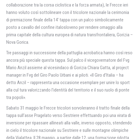
collaborazione tra la corsa ciclistica e la forza armata), le Frecce ieri
hanno voluto così sottolineare con il tricolore nazionale la cerimonia
di premiazione finale della 14′ tappa con un palco simbolicamente
posto a cavallo del confine italosloveno per rendere omaggio alla
prima capitale della cultura europea di natura transfrontaliera, Gorizia –
Nova Gorica.
Tre passaggi in successione della pattuglia acrobatica hanno così reso
ancora più speciale questa tappa. Sul palco il vicegovernatore del Fvg
Mario Anzil assieme al vicesindaco di Gorizia Chiara Gatta, al project
manager in Fvg del Giro Paolo Urbani e ai piloti. «Il Giro d’Italia – ha
detto Anzil – rappresenta una occasione esemplare per unire lo sport
alla cul tura valorizzando l’identità del territorio e il suo ruolo di ponte
tra popoli».
Sabato 31 maggio le Frecce tricolori sorvoleranno il tratto finale della
tappa sull’asse Pragelato verso Sestriere effettuando poi una virata di
inversione per ripassare allineati alla valle, inverso opposto, stendendo
in cielo il tricolore nazionale su Sestriere e sulle montagne olimpiche
della Vialattea. Il 28 maggio, a partire dalle 12, una formazione ridotta