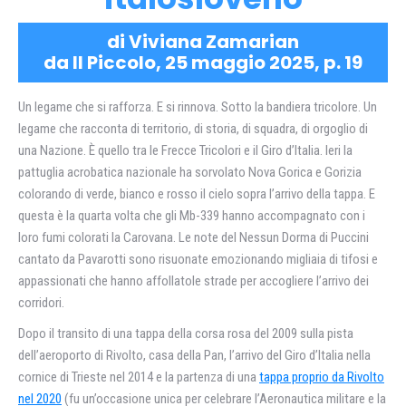
di Viviana Zamarian
da Il Piccolo, 25 maggio 2025, p. 19
Un legame che si rafforza. E si rinnova. Sotto la bandiera tricolore. Un
legame che racconta di territorio, di storia, di squadra, di orgoglio di
una Nazione. È quello tra le Frecce Tricolori e il Giro d’Italia. Ieri la
pattuglia acrobatica nazionale ha sorvolato Nova Gorica e Gorizia
colorando di verde, bianco e rosso il cielo sopra l’arrivo della tappa. E
questa è la quarta volta che gli Mb-339 hanno accompagnato con i
loro fumi colorati la Carovana. Le note del Nessun Dorma di Puccini
cantato da Pavarotti sono risuonate emozionando migliaia di tifosi e
appassionati che hanno affollatole strade per accogliere l’arrivo dei
corridori.
Dopo il transito di una tappa della corsa rosa del 2009 sulla pista
dell’aeroporto di Rivolto, casa della Pan, l’arrivo del Giro d’Italia nella
cornice di Trieste nel 2014 e la partenza di una
tappa proprio da Rivolto
nel 2020
(fu un’occasione unica per celebrare l’Aeronautica militare e la