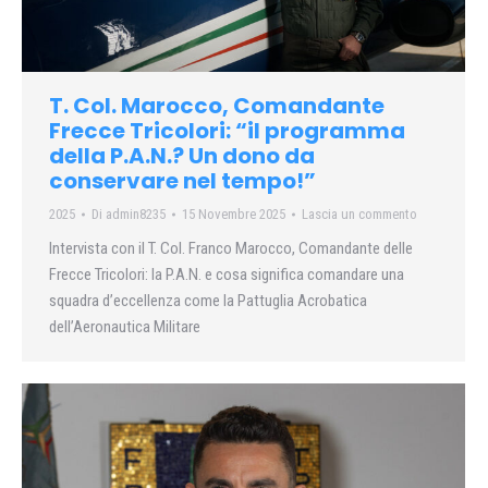
T. Col. Marocco, Comandante
Frecce Tricolori: “il programma
della P.A.N.? Un dono da
conservare nel tempo!”
2025
Di
admin8235
15 Novembre 2025
Lascia un commento
Intervista con il T. Col. Franco Marocco, Comandante delle
Frecce Tricolori: la P.A.N. e cosa significa comandare una
squadra d’eccellenza come la Pattuglia Acrobatica
dell’Aeronautica Militare