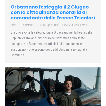
Orbassano festeggia il 2 Giugno
con la cittadinanza onoraria al
comandante delle Frecce Tricolori
2026
Di
admin8235
10 Giugno 2026
Lascia un commento
Si sono svolte le celebrazioni a Orbassano per la Festa della
Repubblica Italiana. Nel corso dell’iniziativa sono state
assegnate le Benemerenze ufficiali ad orbassanesi e
associazioni che si sono contraddistinti nel servizio alla
Comunità