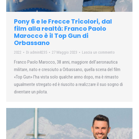
Pony 6 e le Frecce Tricolori, dal
film alla realtà: Franco Paolo
Marocco è il Top Gun di
Orbassano
2022
Di
admin8235
27 Maggio 2023
Lascia un commento
Franco Paolo Marocco, 38 anni, maggiore dell’aeronautica
militare, nato e cresciuto a Orbassano, quella scena del film
«Top Gun» l’ha vista solo qualche anno dopo, ma è rimasto
ugualmente stregato ed è riuscito a realizzare il suo sogno di
diventare un pilota.