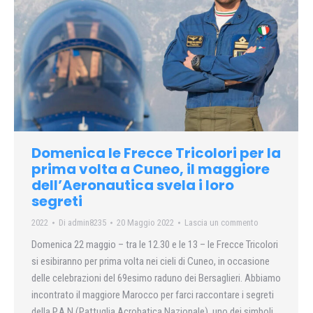
Domenica le Frecce Tricolori per la
prima volta a Cuneo, il maggiore
dell’Aeronautica svela i loro
segreti
2022
Di
admin8235
20 Maggio 2022
Lascia un commento
Domenica 22 maggio – tra le 12.30 e le 13 – le Frecce Tricolori
si esibiranno per prima volta nei cieli di Cuneo, in occasione
delle celebrazioni del 69esimo raduno dei Bersaglieri. Abbiamo
incontrato il maggiore Marocco per farci raccontare i segreti
della P.A.N (Pattuglia Acrobatica Nazionale), uno dei simboli