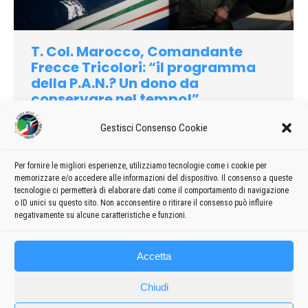
T. Col. Marocco, Comandante
Frecce Tricolori: “il programma
della P.A.N.? Un dono da
conservare nel tempo!”
2025
Di
admin8235
15 Novembre 2025
Lascia un commento
Gestisci Consenso Cookie
Intervista con il T. Col. Franco Marocco, Comandante delle
Frecce Tricolori: la P.A.N. e cosa significa comandare una
Per fornire le migliori esperienze, utilizziamo tecnologie come i cookie per
squadra d’eccellenza come la Pattuglia Acrobatica
memorizzare e/o accedere alle informazioni del dispositivo. Il consenso a queste
dell’Aeronautica Militare
tecnologie ci permetterà di elaborare dati come il comportamento di navigazione
o ID unici su questo sito. Non acconsentire o ritirare il consenso può influire
negativamente su alcune caratteristiche e funzioni.
Accetta
Chiudi