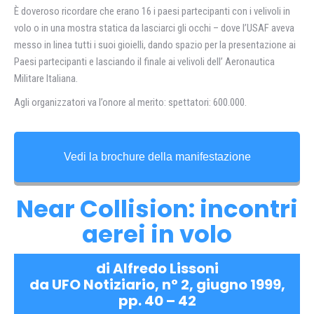
È doveroso ricordare che erano 16 i paesi partecipanti con i velivoli in
volo o in una mostra statica da lasciarci gli occhi – dove l’USAF aveva
messo in linea tutti i suoi gioielli, dando spazio per la presentazione ai
Paesi partecipanti e lasciando il finale ai velivoli dell’ Aeronautica
Militare Italiana.
Agli organizzatori va l’onore al merito: spettatori: 600.000.
Vedi la brochure della manifestazione
Near Collision: incontri
aerei in volo
di Alfredo Lissoni
da UFO Notiziario, n° 2, giugno 1999,
pp. 40 – 42