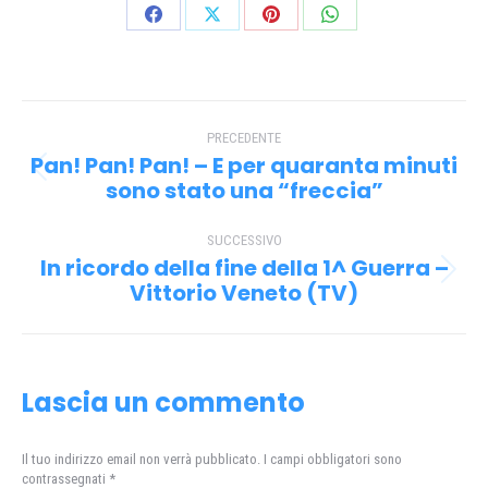
Condividi
Condividi
Condividi
Condividi
su
su
su
su
Facebook
X
Pinterest
WhatsApp
Naviga
PRECEDENTE
tra
Pan! Pan! Pan! – E per quaranta minuti
Post
i
sono stato una “freccia”
precedente:
post
SUCCESSIVO
In ricordo della fine della 1^ Guerra –
Prossimo
Vittorio Veneto (TV)
post:
Lascia un commento
Il tuo indirizzo email non verrà pubblicato. I campi obbligatori sono
contrassegnati
*