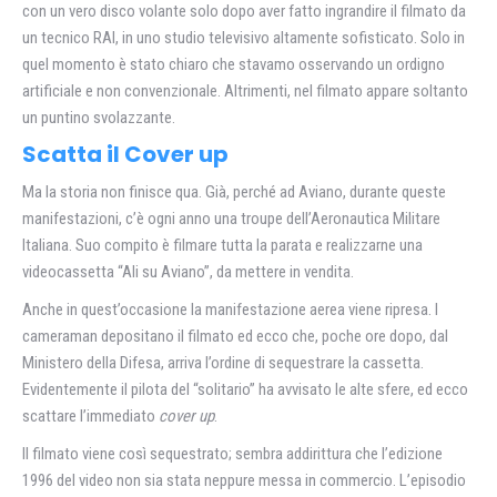
con un vero disco volante solo dopo aver fatto ingrandire il filmato da
un tecnico RAI, in uno studio televisivo altamente sofisticato. Solo in
quel momento è stato chiaro che stavamo osservando un ordigno
artificiale e non convenzionale. Altrimenti, nel filmato appare soltanto
un puntino svolazzante.
Scatta il Cover up
Ma la storia non finisce qua. Già, perché ad Aviano, durante queste
manifestazioni, c’è ogni anno una troupe dell’Aeronautica Militare
Italiana. Suo compito è filmare tutta la parata e realizzarne una
videocassetta “Ali su Aviano”, da mettere in vendita.
Anche in quest’occasione la manifestazione aerea viene ripresa. I
cameraman depositano il filmato ed ecco che, poche ore dopo, dal
Ministero della Difesa, arriva l’ordine di sequestrare la cassetta.
Evidentemente il pilota del “solitario” ha avvisato le alte sfere, ed ecco
scattare l’immediato
cover up
.
Il filmato viene così sequestrato; sembra addirittura che l’edizione
1996 del video non sia stata neppure messa in commercio. L’episodio