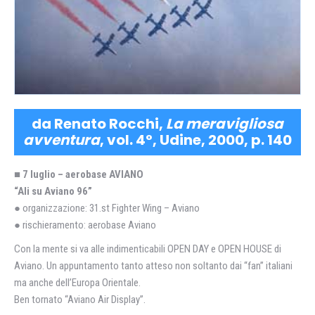
da Renato Rocchi,
La meravigliosa
avventura
, vol. 4°, Udine, 2000, p. 140
■ 7 luglio – aerobase AVIANO
“Ali su Aviano 96”
● organizzazione: 31.st Fighter Wing – Aviano
● rischieramento: aerobase Aviano
Con la mente si va alle indimenticabili OPEN DAY e OPEN HOUSE di
Aviano. Un appuntamento tanto atteso non soltanto dai “fan” italiani
ma anche dell’Europa Orientale.
Ben tornato “Aviano Air Display”.