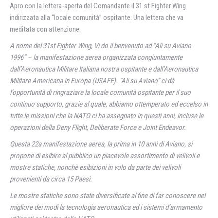
Apro con la lettera-aperta del Comandante il 31.st Fighter Wing
indirizzata alla “locale comunità” ospitante. Una lettera che va
meditata con attenzione.
A nome del 31st Fighter Wing, Vi do il benvenuto ad “Ali su Aviano
1996” – la manifestazione aerea organizzata congiuntamente
dall’Aeronautica Militare ltaliana nostra ospitante e dall’Aeronautica
Militare Americana in Europa (USAFE). “Ali su Aviano” ci dà
l’opportunità di ringraziare la locale comunità ospitante per il suo
continuo supporto, grazie al quale, abbiamo ottemperato ed eccelso in
tutte le missioni che la NATO ci ha assegnato in questi anni, incluse le
operazioni della Deny Flight, Deliberate Force e Joint Endeavor.
Questa 22a manifestazione aerea, la prima in 10 anni di Aviano, si
propone di esibire al pubblico un piacevole assortimento di velivoli e
mostre statiche, nonchè esibizioni in volo da parte dei velivoli
provenienti da circa 15 Paesi.
Le mostre statiche sono state diversificate al fine di far conoscere nel
migliore dei modi la tecnologia aeronautica ed i sistemi d’armamento