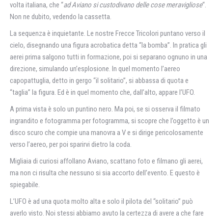
volta italiana, che “
ad Aviano si custodivano delle cose meravigliose
“.
Non ne dubito, vedendo la cassetta.
La sequenza è inquietante. Le nostre Frecce Tricolori puntano verso il
cielo, disegnando una figura acrobatica detta “la bomba”. In pratica gli
aerei prima salgono tutti in formazione, poi si separano ognuno in una
direzione, simulando un’esplosione. In quel momento l’aereo
capopattuglia, detto in gergo “il solitario”, si abbassa di quota e
“taglia” la figura. Ed è in quel momento che, dall’alto, appare l’UFO.
A prima vista è solo un puntino nero. Ma poi, se si osserva il filmato
ingrandito e fotogramma per fotogramma, si scopre che l’oggetto è un
disco scuro che compie una manovra a V e si dirige pericolosamente
verso l’aereo, per poi sparirvi dietro la coda.
Migliaia di curiosi affollano Aviano, scattano foto e filmano gli aerei,
ma non ci risulta che nessuno si sia accorto dell’evento. E questo è
spiegabile.
L’UFO è ad una quota molto alta e solo il pilota del “solitario” può
averlo visto. Noi stessi abbiamo avuto la certezza di avere a che fare