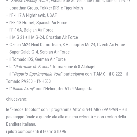
– “
Suisse Display Team
“, Escadre de Surveillance formazione di 9 PC-7
– Jonathan Group, Fokker DR1 e Tiger Moth
– l’F-117 A Nighthawk, USAF
– l’EF-18 Hornet, Spanish Air Force
– l’F-16A, Belgian Air Force
– il MiG 21 e il MiG-24, Croatian Air Force
– Czech Mi24 Hind Demo Team, 3 Helicopter Mi-24, Czech Air Force
– Super Galeb G-4, Serbian Air Force
– il Tornado IDS, German Air Force
– la “
Patrouille de France
” formazione di 8 Alphajet
– il “
Reparto Sperimentale Volo
” partecipava con: T’AMX – il G.222 – il
Tornado PA200 – l’NH500
– l'”
ltalian Army
” con I’Helicopter A129 Mangusta
chiudevano:
le “Frecce Tricolori” con il programma Alto” di 9+1 MB339A/PAN – e il
passaggio finale a grande ala alla minima velocità – con i colori della
Bandiera italiana,
i piloti componenti il team: STD 96.