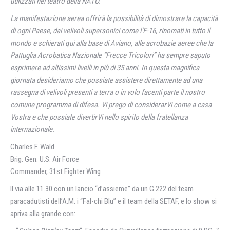
utilizzati nel teatro della NATO.
La manifestazione aerea offrirà la possibilità di dimostrare la capacità
di ogni Paese, dai velivoli supersonici come l’F-16, rinomati in tutto il
mondo e schierati qui alla base di Aviano, alle acrobazie aeree che la
Pattuglia Acrobatica Nazionale “Frecce Tricolori” ha sempre saputo
esprimere ad altissimi livelli in più di 35 anni. In questa magnifica
giornata desideriamo che possiate assistere direttamente ad una
rassegna di velivoli presenti a terra o in volo facenti parte il nostro
comune programma di difesa. Vi prego di considerarVi come a casa
Vostra e che possiate divertirVi nello spirito della fratellanza
internazionale.
Charles F. Wald
Brig. Gen. U.S. Air Force
Commander, 31st Fighter Wing
Il via alle 11.30 con un lancio “d’assieme” da un G.222 del team
paracadutisti dell’A.M. i “Fal-chi Blu” e il team della SETAF, e lo show si
apriva alla grande con: