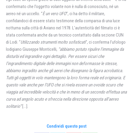
confermato che l’oggetto volante non è nulla di conosciuto, né un
aereo né un uccello. “
È un vero UFO
“, ci ha detto il militare,
confidandoci di essere stato testimone della comparsa di una luce
notturna sulla città di Aviano nel 1978. L’autenticità del filmato ci è
stata confermata anche da un tecnico contattato dalla sezione CUN
di Lodi. “
Utilizzando strumenti molto sofisticati
“, ci conferma l’ufologo
lodigiano Giuseppe Monticelli,
“abbiamo potuto ripulire l’immagine da
disturbi ed ingrandire ogni dettaglio. Per essere sicuri che
l’ingrandimento digitale delle immagini non deformasse le stesse,
abbiamo ingradito anche gli aerei che disegnano la figura acrobatica.
Tutti gli oggetti in volo mantengono la loro forma reale ed originaria. E
questo vale anche per l’UFO che si rivela essere un ovoide scuro che
viaggia ad incredibile velocità e che in meno di un secondo effettua una
curva ad angolo acuto e sfreccia nella direzione opposta all’aereo
solitario”
[…].
Condividi questo post