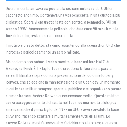
Diversi mesi fa arrivava via posta alla sezione milanese del CUN un
pacchetto anonimo. Conteneva una videocassetta in una custodia blu
di plastica. Sopra vi era un’etichetta con scritto, a pennarello, “Ali su
Aviano 1996”. Visionammo la pellicola, che dura circa 90 minuti e, alla
fine del nastro, restammo a bocca aperta.
Il motivo è presto detto, stavamo assistendo alla scena di un UFO che
incrociava pericolosamente un aereo militare.
Ma andiamo con ordine. Il video mostra la base militare NATO di
Aviano, nel Friuli. È il 7 luglio 1996 e si vedono le fasi di una parata
aerea. Il filmato si apre con una presentazione del colonnello Jerry
Rolwes, che spiega che la manifestazione è un Open day, un momento
in cui le basi militari vengono aperte al pubblico e si organizzano parate
e dimostrazioni. Vedere Rolwes ci incuriosisce molto. Questo militare
aveva coraggiosamente dichiarato nel 1996, su una rivista ufologica
americana, che il primo luglio del 1977 un UFO aveva sorvolato la base
di Aviano, facendo scattare simultaneamente tutti gli allarmi. Lo
stesso Rolwes, mesi fa, aveva altresì dichiarato alla stampa, questa