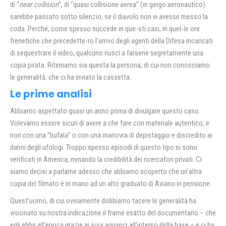
di “
near collision
“, di “quasi collisione aerea” (in gergo aeronautico)
sarebbe passato sotto silenzio, se il diavolo non vi avesse messo la
coda. Perché, come spesso succede in que-sti casi, in quel-le ore
frenetiche che precedette-ro l’arrivo degli agenti della Difesa incaricati
di sequestrare il video, qualcuno riuscì a farsene segretamente una
copia pirata. Riteniamo sia questa la persona, di cui non conosciamo
le generalità, che ci ha inviato la cassetta.
Le prime analisi
Abbiamo aspettato quasi un anno prima di divulgare questo caso.
Volevamo essere sicuri di avere a che fare con materiale autentico, e
non con una “bufala” o con una manovra di depistaggio e discredito ai
danni degli ufologi. Troppo spesso episodi di questo tipo si sono
verificati in America, minando la credibilità dei ricercatori privati. Ci
siamo decisi a parlarne adesso che abbiamo scoperto che un’altra
copia del filmato è in mano ad un alto graduato di Aviano in pensione.
Quest’uomo, di cui ovviamente dobbiamo tacere le generalità ha
visionato su nostra indicazione il frame esatto del documentario – che
egli ebbe all’epoca grazie ai suoi agganci all’interno della base – e ci ha