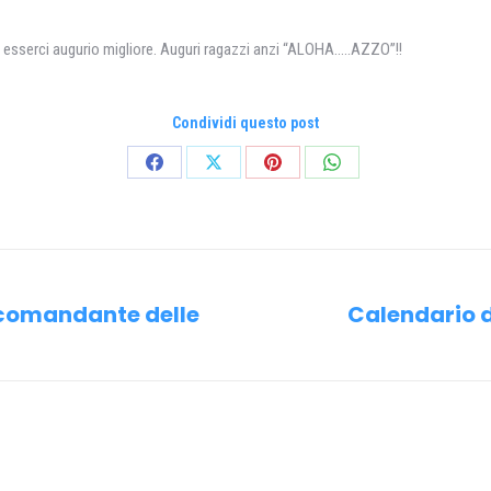
esserci augurio migliore. Auguri ragazzi anzi “ALOHA…..AZZO”!!
Condividi questo post
Condividi
Condividi
Condividi
Condividi
su
su
su
su
Facebook
X
Pinterest
WhatsApp
o comandante delle
Calendario d
Prossimo
post: