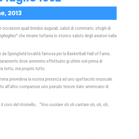
ne, 2013
occasioni quali brindisi augurali, saluti di commiato, sfoghi di
egheghez
” che rimane tuttavia lo storico saluto degli aviatori nalla
da Springtield località famosa per la Basketball Hall of Fame,
schiaramento dove avremmo effettuato gi ultimi voli prima di
ra tutto, ma proprio tutto.
ogramma prevedeva la nostra presenza ad uno spettacolo musicale.
nto all’altro comparisse uno pseudo tenore italo-americano di
 il coro del ritornello… “Voo ooolare oh oh cantare oh, oh, oh,