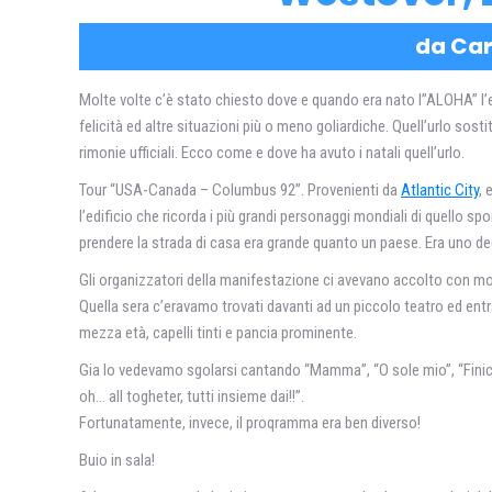
da Car
Molte volte c’è stato chiesto dove e quando era nato l”ALOHA” l’esp
felicità ed altre situazioni più o meno goliardiche. Quell’urlo sosti
rimonie ufficiali. Ecco come e dove ha avuto i natali quell’urlo.
Tour “USA-Canada – Columbus 92”. Provenienti da
Atlantic City
, 
l’edificio che ricorda i più grandi personaggi mondiali di quello s
prendere la strada di casa era grande quanto un paese. Era uno degi
Gli organizzatori della manifestazione ci avevano accolto con mol
Quella sera c’eravamo trovati davanti ad un piccolo teatro ed en
mezza età, capelli tinti e pancia prominente.
Gia lo vedevamo sgolarsi cantando “Mamma”, “O sole mio”, “Finiculi 
oh… all togheter, tutti insieme dai!!”.
Fortunatamente, invece, il proqramma era ben diverso!
Buio in sala!