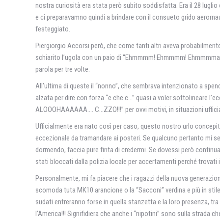
nostra curiosità era stata però subito soddisfatta. Era il 28 lugli
e ci preparavamno quindi a brindare con il consueto grido aerorna
festeggiato.
Piergiorgio Accorsi però, che come tanti altri aveva probabilmente
schiarito l’ugola con un paio di “Ehmmmm! Ehmmmm! Ehmmmmaaaa!”
parola per tre volte.
All’ultima di queste il “nonno”, che sembrava intenzionato a spend
alzata per dire con forza “e che c…” quasi a voler sottolineare l
ALOOOHAAAAAA…. C…ZZO!!!” per ovvi motivi, in situazioni ufficiali
Ufficialmente era nato così per caso, questo nostro urlo concepit
eccezionale da tramandare ai posteri. Se qualcuno pertanto mi s
dormendo, faccia pure finta di credermi. Se dovessi però continuar
stati bloccati dalla polizia locale per accertamenti perché trovati
Personalmente, mi fa piacere che i ragazzi della nuova generazio
scomoda tuta MK10 arancione o la “Sacconi” verdina e più in stile. 
sudati entreranno forse in quella stanzetta e la loro presenza, tra
l’America!!! Signifidiera che anche i “nipotini” sono sulla strada c