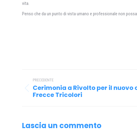
vita.
Penso che da un punto di vista umano e professionale non possa 
Naviga
PRECEDENTE
tra
Cerimonia a Rivolto per il nuov
Post
i
Frecce Tricolori
precedente:
post
Lascia un commento