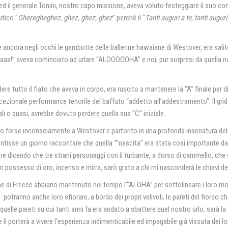
o ed il generale Tonini, nostro capo missione, aveva voluto festeggiare il suo co
utico “
Gheregheghez, ghez, ghez, ghez
” perché il “
Tanti auguri a te, tanti auguri 
 ancora negli occhi le gambotte delle ballerine hawaiane di Westover, era salit
 aveva cominciato ad urlare “ALOOOOOHA” e noi, pur sorpresi da quella novit
ere tutto il fiato che aveva in corpo, era ruscito a mantenere la “A” finale pe
’eccezionale performance tenorile del baffuto “addetto all’addestramento”. Il 
 o quasi, avrebbe dovuto perdere quella sua “C” iniziale.
o forse inconsciamente a Westover e partorito in una profonda insenatura dell
entisse un giorno raccontare che quella “”nascita” era stata cosi importante 
e dicendo che tre strani personaggi con il turbante, a dorso di cammello, che s
 in possesso di oro, incenso e mirra, sarò grato a chi mi nasconderà le chiavi d
ne di Frecce abbiano mantenuto nel tempo l'”ALOHA” per sottolineare i loro mom
potranno anche loro sfiorare, a bordo dei propri velivoli, le pareti del fiordo 
 quelle pareti su cui tanti anni fa era andato a sbattere quel nostro urlo, sarà
he li porterà a vivere l’esperienza indimenticabile ed impagabile già vissuta dei 