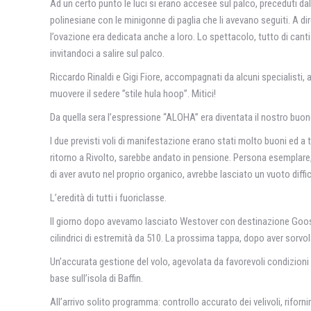
Ad un certo punto le luci si erano accesee sul palco, preceduti 
polinesiane con le minigonne di paglia che li avevano seguiti. A di
l’ovazione era dedicata anche a loro. Lo spettacolo, tutto di ca
invitandoci a salire sul palco.
Riccardo Rinaldi e Gigi Fiore, accompagnati da alcuni specialisti, 
muovere il sedere ”stile hula hoop”. Mitici!
Da quella sera l’espressione “ALOHA” era diventata il nostro buon
I due previsti voli di manifestazione erano stati molto buoni ed a t
ritorno a Rivolto, sarebbe andato in pensione. Persona esemplare, 
di aver avuto nel proprio organico, avrebbe lasciato un vuoto diffi
L’eredità di tutti i fuoriclasse.
Il giorno dopo avevamo lasciato Westover con destinazione Goose Bay
cilindrici di estremità da 510. La prossima tappa, dopo aver sorvol
Un’accurata gestione del volo, agevolata da favorevoli condizioni
base sull’isola di Baffin.
All’arrivo solito programma: controllo accurato dei velivoli, rifor