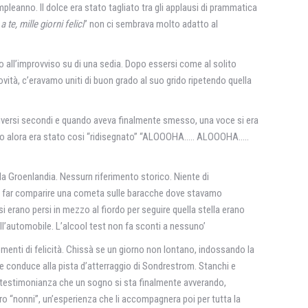
mpleanno. Il dolce era stato tagliato tra gli applausi di prammatica
a te, mille giorni felici
” non ci sembrava molto adatto al
o all’improvviso su di una sedia. Dopo essersi come al solito
à, c’eravamo uniti di buon grado al suo grido ripetendo quella
r diversi secondi e quando aveva finalmente smesso, una voce si era
grido alora era stato cosi “ridisegnato” “ALOOOHA….. ALOOOHA…..
a Groenlandia. Nessurn riferimento storico. Niente di
da far comparire una cometa sulle baracche dove stavamo
i erano persi in mezzo al fiordo per seguire quella stella erano
ell’automobile. L’alcool test non fa sconti a nessuno’
enti di felicità. Chissà se un giorno non lontano, indossando la
che conduce alla pista d’atterraggio di Sondrestrom. Stanchi e
 la testimonianza che un sogno si sta finalmente avverando,
loro “nonni”, un’esperienza che li accompagnera poi per tutta la