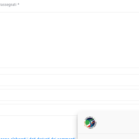
trassegnati
*