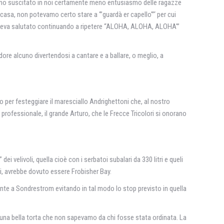
evano suscitato in noi certamente meno entusiasmo delle ragazze
 casa, non potevamo certo stare a ‘”guardà er capello'”‘ per cui
i aveva salutato continuando a ripetere “ALOHA, ALOHA, ALOHA'”
dore alcuno divertendosi a cantare e a ballare, o meglio, a
lo per festeggiare il maresciallo Andrighettoni che, al nostro
professionale, il grande Arturo, che le Frecce Tricolori si onorano
velivoli, quella cioè con i serbatoi subalari da 330 litri e queli
si, avrebbe dovuto essere Frobisher Bay.
nte a Sondrestrom evitando in tal modo lo stop previsto in quella
di una bella torta che non sapevamo da chi fosse stata ordinata. La