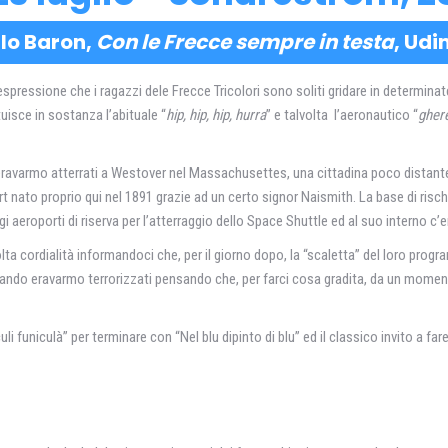
lo Baron,
Con le Frecce sempre in testa
, Udi
ressione che i ragazzi dele Frecce Tricolori sono soliti gridare in determinate 
tuisce in sostanza l’abituale “
hip, hip, hip, hurra
” e talvolta l’aeronautico “
gher
eravarmo atterrati a Westover nel Massachusettes, una cittadina poco distante 
port nato proprio qui nel 1891 grazie ad un certo signor Naismith. La base di ri
 aeroporti di riserva per l’atterraggio dello Space Shuttle ed al suo interno c’e
ta cordialità informandoci che, per il giorno dopo, la “scaletta” del loro pr
trando eravarmo terrorizzati pensando che, per farci cosa gradita, da un mome
funiculà” per terminare con “Nel blu dipinto di blu” ed il classico invito a fare