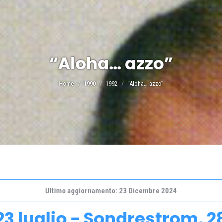
“Aloha… azzo”
Tu sei qui:
Home
1990
1992
“Aloha… azzo”
Ultimo aggiornamento: 23 Dicembre 2024
3 luglio - Sondrestrom, 28