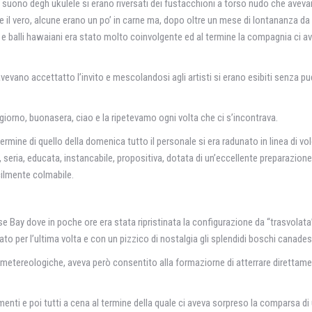
dal suono degh ukulele si erano riversati dei fustacchioni a torso nudo che av
re il vero, alcune erano un po’ in carne ma, dopo oltre un mese di lontananza da
nti e balli hawaiani era stato molto coinvolgente ed al termine la compagnia c
avevano accettatto l’invito e mescolandosi agli artisti si erano esibiti senza pu
giorno, buonasera, ciao e la ripetevamo ogni volta che ci s’incontrava.
ermine di quello della domenica tutto il personale si era radunato in linea di vo
seria, educata, instancabile, propositiva, dotata di un’eccellente preparazione 
cilmente colmabile.
 dove in poche ore era stata ripristinata la configurazione da “trasvolata” dei 
ato per l’ultima volta e con un pizzico di nostalgia gli splendidi boschi canade
 metereologiche, aveva però consentito alla formaziorne di atterrare direttame
nimenti e poi tutti a cena al termine della quale ci aveva sorpreso la comparsa 