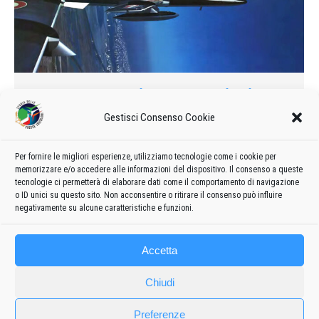
In volo, sulle ali delle emozioni
Gestisci Consenso Cookie
1993
Di
admin8235
10 Febbraio 2025
Lascia un commento
E quanti, guardando quelle splendide evoluzioni, hanno
cercato di immaginare cosa si potesse provare ad essere a
Per fornire le migliori esperienze, utilizziamo tecnologie come i cookie per
memorizzare e/o accedere alle informazioni del dispositivo. Il consenso a queste
bordo, in quel momento, di uno dei velivoli delle Frecce
tecnologie ci permetterà di elaborare dati come il comportamento di navigazione
Tricolori?
o ID unici su questo sito. Non acconsentire o ritirare il consenso può influire
negativamente su alcune caratteristiche e funzioni.
Accetta
Chiudi
Preferenze