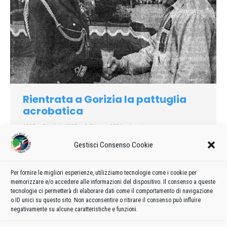
Rientrata a Gorizia la pattuglia
acrobatica
1965
Di
admin8235
3 Giugno 2026
Lascia un commento
È rientrata a Gorizia da Brustem (Liegi) con un volo di un’ora e
Gestisci Consenso Cookie
trenta minuti, senza scalo, la pattuglia acrobatica nazionale,
decollata il giorno 16 per Parigi-Le Bourget, dove ha
Per fornire le migliori esperienze, utilizziamo tecnologie come i cookie per
partecipato domenica 20 alla giornata conclusiva dei 26.o
memorizzare e/o accedere alle informazioni del dispositivo. Il consenso a queste
Salone internazionale dell’aeronautica e dello spazio
tecnologie ci permetterà di elaborare dati come il comportamento di navigazione
o ID unici su questo sito. Non acconsentire o ritirare il consenso può influire
negativamente su alcune caratteristiche e funzioni.