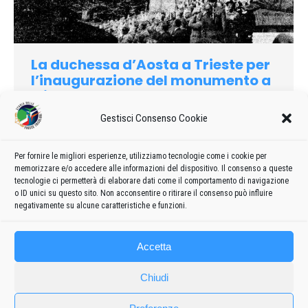
La duchessa d’Aosta a Trieste per
l’inaugurazione del monumento a
Miramare
Gestisci Consenso Cookie
1971
Di
admin8235
16 Giugno 2026
Lascia un commento
La cerimonia dello scoprimento del monumento da Trieste
dedicato al suo cittadino onorario, l’eroe dell’Amba Alagi,
Per fornire le migliori esperienze, utilizziamo tecnologie come i cookie per
memorizzare e/o accedere alle informazioni del dispositivo. Il consenso a queste
Amedeo di Savoia Duca d’Aosta, si è svolta ieri mattina al
tecnologie ci permetterà di elaborare dati come il comportamento di navigazione
parco di Miramare in un clima di austera solennità
o ID unici su questo sito. Non acconsentire o ritirare il consenso può influire
negativamente su alcune caratteristiche e funzioni.
Accetta
Chiudi