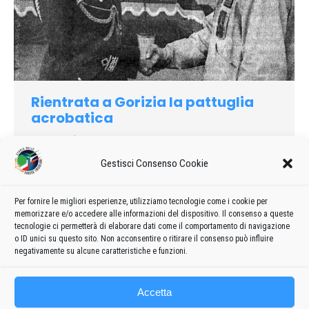
Rientrata a Gorizia la pattuglia
acrobatica
1965
Di
admin8235
3 Giugno 2026
Lascia un commento
È rientrata a Gorizia da Brustem (Liegi) con un volo di un’ora e
Gestisci Consenso Cookie
trenta minuti, senza scalo, la pattuglia acrobatica nazionale,
decollata il giorno 16 per Parigi-Le Bourget, dove ha
Per fornire le migliori esperienze, utilizziamo tecnologie come i cookie per
partecipato domenica 20 alla giornata conclusiva dei 26.o
memorizzare e/o accedere alle informazioni del dispositivo. Il consenso a queste
Salone internazionale dell’aeronautica e dello spazio
tecnologie ci permetterà di elaborare dati come il comportamento di navigazione
o ID unici su questo sito. Non acconsentire o ritirare il consenso può influire
negativamente su alcune caratteristiche e funzioni.
Accetta