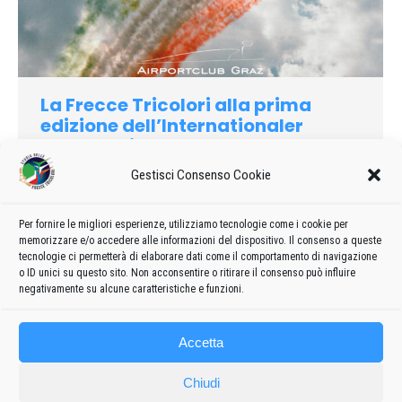
La Frecce Tricolori alla prima
edizione dell’Internationaler
Flugtag di Zeltweg
Gestisci Consenso Cookie
1997
Di
admin8235
15 Giugno 2026
Lascia un commento
Circa 140.000 persone si sono riunite presso la base aerea di
Hinterstoisser a Zeltweg durante il fine settimana per
Per fornire le migliori esperienze, utilizziamo tecnologie come i cookie per
memorizzare e/o accedere alle informazioni del dispositivo. Il consenso a queste
assistere allo spettacolo aereo organizzato dalle Forze
tecnologie ci permetterà di elaborare dati come il comportamento di navigazione
Armate austriache
o ID unici su questo sito. Non acconsentire o ritirare il consenso può influire
negativamente su alcune caratteristiche e funzioni.
Accetta
Chiudi