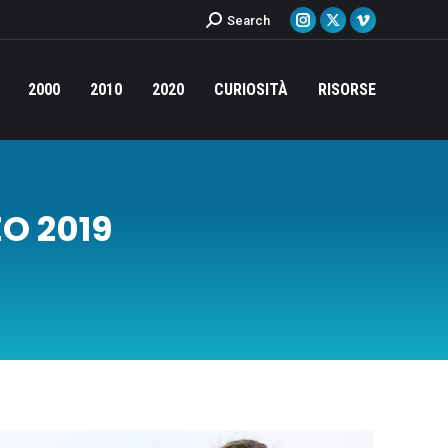
Cerca:
Search
Instagram
X
Vimeo
page
page
page
opens
opens
opens
2000
2010
2020
CURIOSITÀ
RISORSE
in
in
in
new
new
new
window
window
window
O 2019