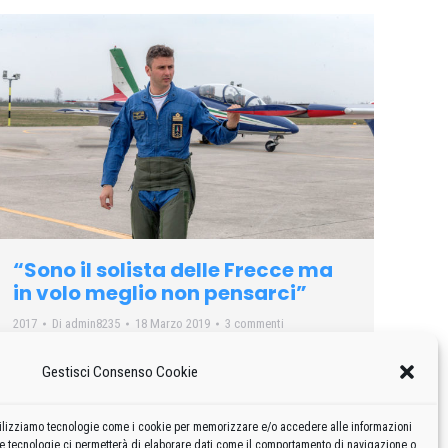
“Sono il solista delle Frecce ma
in volo meglio non pensarci”
2017
Di
admin8235
18 Marzo 2019
3 commenti
… fra loro c’è anche un altro pilota, davvero molto speciale
Gestisci Consenso Cookie
perché lui vola da solo. Si chiama Filippo Barbero, è Pony
10, il solista delle Frecce Tricolori.
 utilizziamo tecnologie come i cookie per memorizzare e/o accedere alle informazioni
te tecnologie ci permetterà di elaborare dati come il comportamento di navigazione o