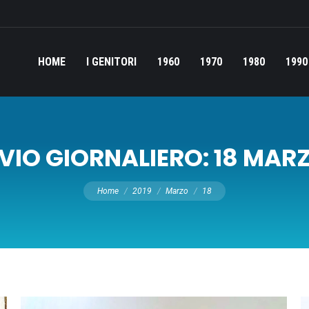
HOME
I GENITORI
1960
1970
1980
1990
VIO GIORNALIERO:
18 MARZ
Tu sei qui:
Home
2019
Marzo
18