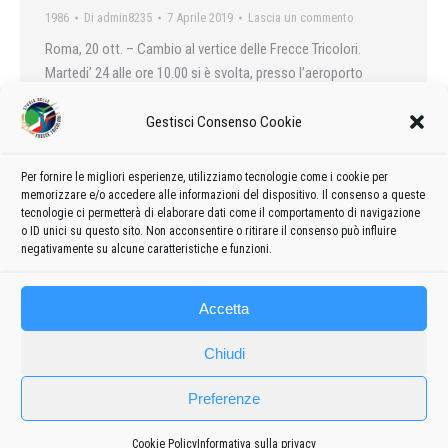
1986
Di
admin8235
7 Aprile 2019
Lascia un commento
Roma, 20 ott. – Cambio al vertice delle Frecce Tricolori.
Martedi’ 24 alle ore 10.00 si è svolta, presso l’aeroporto
militare di Rivolto (Ud), la cerimonia di cambio comando delle
Frecce Tricolori fra il T.Col. Umberto Rossi ed il T.Col. Maurizio
Gestisci Consenso Cookie
de Rinaldis….
Per fornire le migliori esperienze, utilizziamo tecnologie come i cookie per
memorizzare e/o accedere alle informazioni del dispositivo. Il consenso a queste
tecnologie ci permetterà di elaborare dati come il comportamento di navigazione
o ID unici su questo sito. Non acconsentire o ritirare il consenso può influire
←
1
2
3
negativamente su alcune caratteristiche e funzioni.
Accetta
Chiudi
Preferenze
Cookie Policy
Informativa sulla privacy
Frecce