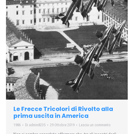
Le Frecce Tricolori di Rivolto alla
prima uscita in America
1986
Di
admin8235
29 Ottobre 2019
Lascia un commento