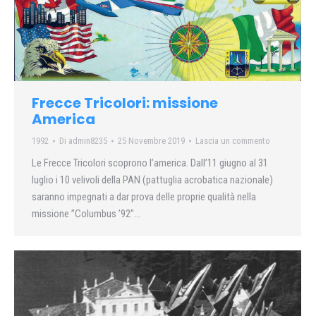
Frecce Tricolori: missione
America
1992
Di
admin8235
25 Novembre 2019
Lascia un commento
Le Frecce Tricolori scoprono l’america. Dall’11 giugno al 31
luglio i 10 velivoli della PAN (pattuglia acrobatica nazionale)
saranno impegnati a dar prova delle proprie qualità nella
missione ”Columbus ’92”…