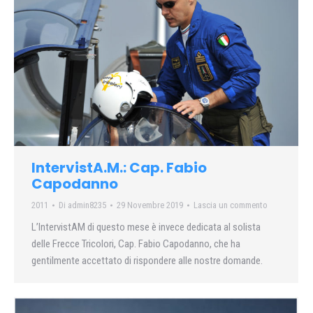
IntervistA.M.: Cap. Fabio
Capodanno
2011
Di
admin8235
29 Novembre 2019
Lascia un commento
L’IntervistAM di questo mese è invece dedicata al solista
delle Frecce Tricolori, Cap. Fabio Capodanno, che ha
gentilmente accettato di rispondere alle nostre domande.