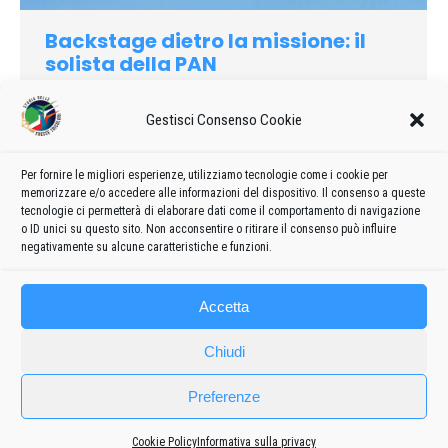
Backstage dietro la missione: il
solista della PAN
2018
Di
admin8235
16 Luglio 2018
Lascia un commento
Gestisci Consenso Cookie
Provate a chiedere a un bambino cosa vuole fare da grande,
una delle prime risposte sarà molto probabilmente: pilotare un
aereo! Se poi continuerete con le domande, altrettanto
Per fornire le migliori esperienze, utilizziamo tecnologie come i cookie per
memorizzare e/o accedere alle informazioni del dispositivo. Il consenso a queste
probabilmente la risposta potrebbe essere: uno dei piloti delle
tecnologie ci permetterà di elaborare dati come il comportamento di navigazione
Frecce Tricolori!
o ID unici su questo sito. Non acconsentire o ritirare il consenso può influire
negativamente su alcune caratteristiche e funzioni.
Accetta
Chiudi
Preferenze
Cookie Policy
Informativa sulla privacy
Frecce