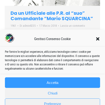
Da un Ufficiale alle P.R. al “suo”
Comandante “Mario SQUARCINA”
1961
Di
admin8235
17 Marzo 2018
Lascia un commento
Quale Ufficiale addetto alle Pubbliche Relazioni e Speaker, ho
vissuto per oltre due anni a fianco del Magg. Pil. Mario
Gestisci Consenso Cookie
SQUARCINA…
Per fornire le migliori esperienze, utilizziamo tecnologie come i cookie per
memorizzare e/o accedere alle informazioni del dispositivo. Il consenso a queste
tecnologie ci permetterà di elaborare dati come il comportamento di navigazione
o ID unici su questo sito. Non acconsentire o ritirare il consenso può influire
←
1
2
negativamente su alcune caratteristiche e funzioni.
Accetta
Chiudi
Preferenze