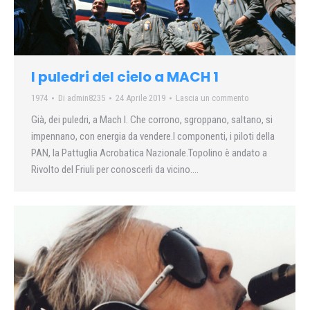
I puledri del cielo a MACH 1
1974
Di
admin8235
24 Aprile 2019
Lascia un commento
Già, dei puledri, a Mach I. Che corrono, sgroppano, saltano, si
impennano, con energia da vendere.I componenti, i piloti della
PAN, la Pattuglia Acrobatica Nazionale.Topolino è andato a
Rivolto del Friuli per conoscerli da vicino….