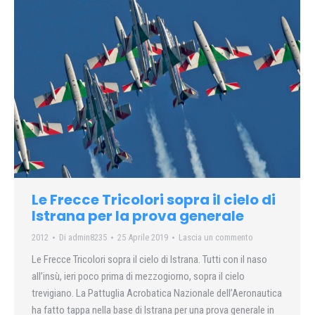
Le Frecce Tricolori sopra il cielo di
Istrana per la prova generale
2012
Di
admin8235
25 Aprile 2019
Lascia un commento
Le Frecce Tricolori sopra il cielo di Istrana. Tutti con il naso
all’insù, ieri poco prima di mezzogiorno, sopra il cielo
trevigiano. La Pattuglia Acrobatica Nazionale dell’Aeronautica
ha fatto tappa nella base di Istrana per una prova generale in