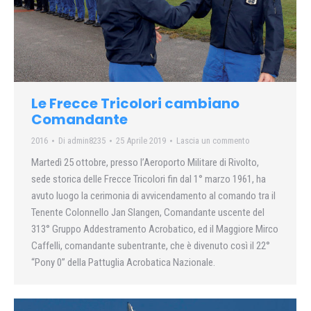
Le Frecce Tricolori cambiano
Comandante
2016
Di
admin8235
25 Aprile 2019
Lascia un commento
Martedì 25 ottobre, presso l’Aeroporto Militare di Rivolto,
sede storica delle Frecce Tricolori fin dal 1° marzo 1961, ha
avuto luogo la cerimonia di avvicendamento al comando tra il
Tenente Colonnello Jan Slangen, Comandante uscente del
313° Gruppo Addestramento Acrobatico, ed il Maggiore Mirco
Caffelli, comandante subentrante, che è divenuto così il 22°
“Pony 0” della Pattuglia Acrobatica Nazionale.