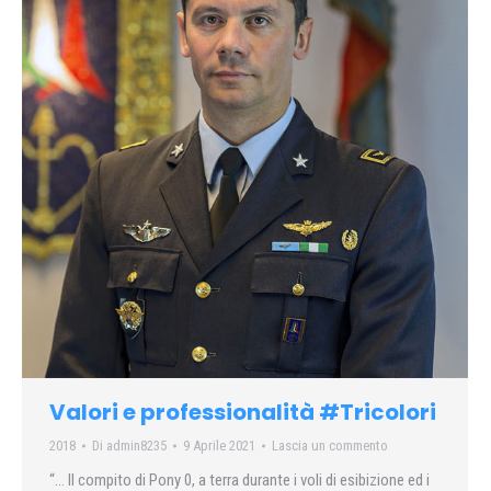
Valori e professionalità #Tricolori
2018
Di
admin8235
9 Aprile 2021
Lascia un commento
“… Il compito di Pony 0, a terra durante i voli di esibizione ed i