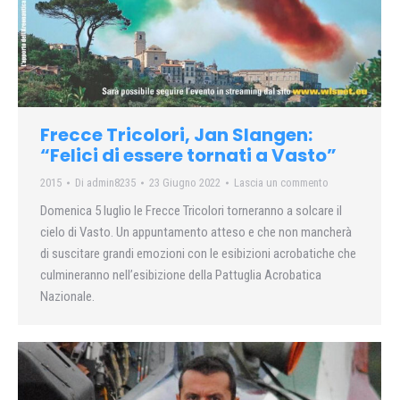
Frecce Tricolori, Jan Slangen:
“Felici di essere tornati a Vasto”
2015
Di
admin8235
23 Giugno 2022
Lascia un commento
Domenica 5 luglio le Frecce Tricolori torneranno a solcare il
cielo di Vasto. Un appuntamento atteso e che non mancherà
di suscitare grandi emozioni con le esibizioni acrobatiche che
culmineranno nell’esibizione della Pattuglia Acrobatica
Nazionale.