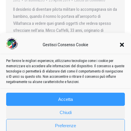
2012
Di
admin8235
25 Aprile 2019
Lascia un commento
Il desiderio di diventare pilota militare lo accompagnava sin da
bambino, quando il nonno lo portava all’aeroporto di
Villafranca a vedere quei grandi oggetti che vedeva spesso
sfrecciare nell’aria. Mirco Caffelli, 33 anni, originario di
Viadana e ora pilota nelle Frecce Tricolori ci racconta la sua
esperienza all’interno dell’Aeronautica Militare, soddisfatto di
Gestisci Consenso Cookie
aver realizzato il suo sogno.
Per fornire le migliori esperienze, utilizziamo tecnologie come i cookie per
memorizzare e/o accedere alle informazioni del dispositivo. Il consenso a queste
tecnologie ci permetterà di elaborare dati come il comportamento di navigazione
o ID unici su questo sito. Non acconsentire o ritirare il consenso può influire
1
2
→
negativamente su alcune caratteristiche e funzioni.
Accetta
Chiudi
Preferenze