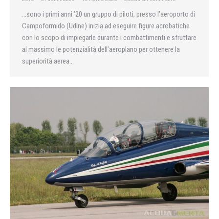
…sono i primi anni ’20 un gruppo di piloti, presso l’aeroporto di
Campoformido (Udine) inizia ad eseguire figure acrobatiche
con lo scopo di impiegarle durante i combattimenti e sfruttare
al massimo le potenzialità dell’aeroplano per ottenere la
superiorità aerea…