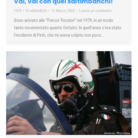
Vai, vai con quei saltimbanchi!
1979
Di
admin8235
12 Marzo 2020
Lascia un commento
Sono arrivato alle “Frecce Tricolori” nel 1979, in un modo
tanto movimentato quanto fortuito. In quell’anno c’era stato
l’incidente di Petri, che mi aveva colpito non poco…