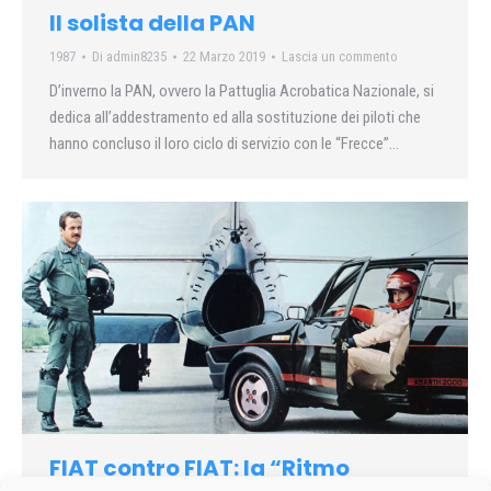
Il solista della PAN
1987
Di
admin8235
22 Marzo 2019
Lascia un commento
D’inverno la PAN, ovvero la Pattuglia Acrobatica Nazionale, si
dedica all’addestramento ed alla sostituzione dei piloti che
hanno concluso il loro ciclo di servizio con le “Frecce”…
FIAT contro FIAT: la “Ritmo