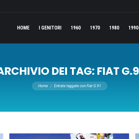
HOME
I GENITORI
1960
1970
1980
1990
ARCHIVIO DEI TAG:
FIAT G.9
Tu sei qui:
Home
Entrate taggate con Fiat G.91