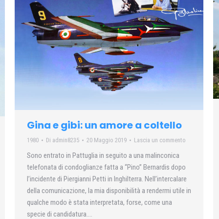
Gina e gibi: un amore a coltello
1980
Di
admin8235
20 Maggio 2019
Lascia un commento
Sono entrato in Pattuglia in seguito a una malinconica
telefonata di condoglianze fatta a “Pino” Bernardis dopo
l’incidente di Piergianni Petti in Inghilterra. Nell’intercalare
della comunicazione, la mia disponibilità a rendermi utile in
qualche modo è stata interpretata, forse, come una
specie di candidatura….