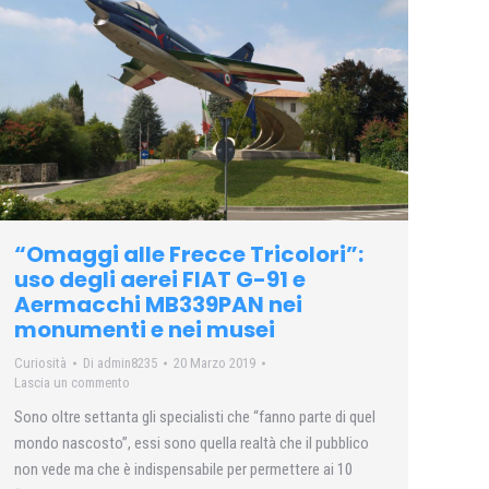
“Omaggi alle Frecce Tricolori”:
uso degli aerei FIAT G-91 e
Aermacchi MB339PAN nei
monumenti e nei musei
Curiosità
Di
admin8235
20 Marzo 2019
Lascia un commento
Sono oltre settanta gli specialisti che “fanno parte di quel
mondo nascosto”, essi sono quella realtà che il pubblico
non vede ma che è indispensabile per permettere ai 10