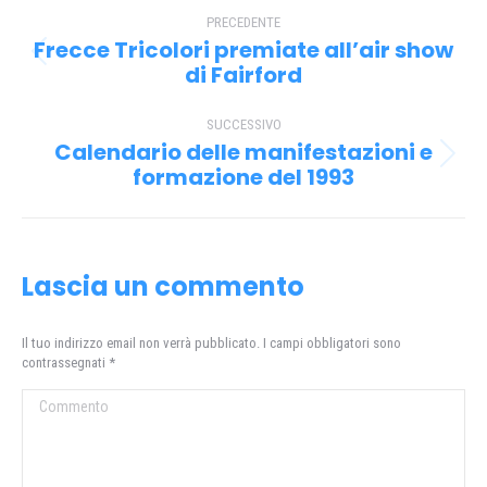
Naviga
PRECEDENTE
tra
Frecce Tricolori premiate all’air show
Post
i
di Fairford
precedente:
post
SUCCESSIVO
Calendario delle manifestazioni e
Prossimo
formazione del 1993
post:
Lascia un commento
Il tuo indirizzo email non verrà pubblicato. I campi obbligatori sono
contrassegnati
*
Commento