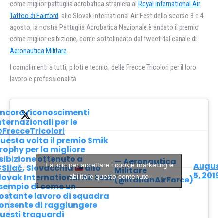
come miglior pattuglia acrobatica straniera al
Royal international Air
Tattoo di Fairford
, allo Slovak International Air Fest dello scorso 3 e 4
agosto, la nostra Pattuglia Acrobatica Nazionale è andato il premio
come miglior esibizione, come sottolineato dal tweet dal canale di
Aeronautica Militare
.
I complimenti a tutti, piloti e tecnici, delle Frecce Tricolori per il loro
lavoro e professionalità.
ncora riconoscimenti
nternazionali per le
FrecceTricolori
uesta volta il premio Smik
rophy per la migliore
sibizione ottenuto a
— Aeronautica
Augu
Fai clic per accettare i cookie marketing e
Sliač
, Slovacchia
allo
Militare
5, 201
lovak International Air Fest.
abilitare questo contenuto
(@ItalianAirForce)
sempio di come un
ostante lavoro di squadra
onsente di raggiungere
uesti traguardi