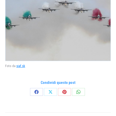
Foto da
siaf.sk
Condividi questo post
Condividi
Condividi
Condividi
Condividi
su
su
su
su
Facebook
X
Pinterest
WhatsApp