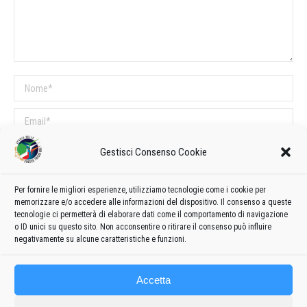
Nome *
Email *
Sito web
Gestisci Consenso Cookie
Per fornire le migliori esperienze, utilizziamo tecnologie come i cookie per
COMMENTI SUL POST
memorizzare e/o accedere alle informazioni del dispositivo. Il consenso a queste
tecnologie ci permetterà di elaborare dati come il comportamento di navigazione
Questo sito utilizza Akismet per ridurre lo spam.
Scopri come vengono
o ID unici su questo sito. Non acconsentire o ritirare il consenso può influire
elaborati i dati derivati dai commenti
.
negativamente su alcune caratteristiche e funzioni.
Accetta