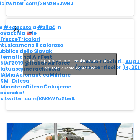
ic.twitter.com/39Nz95Jw8J
 e
#4agosto
a
#Sliač
in
lovacchia
le
FrecceTricolori
ntusiasmano il caloroso
ubblico dello Slovak
nternational Air Fest
— Frecce Tricolori
Augu
Fai clic per accettare i cookie marketing e
SIAF2019
@ItalianAirForce
(@FrecceTricolori)
4, 20
latuasquadrachevola
abilitare questo contenuto
lAMiaAeronauticaMilitare
SM_Difesa
MinisteroDifesa
Ďakujeme
lovensko!
ic.twitter.com/KNGWFuZbeA