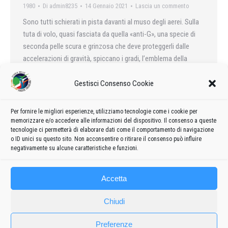
1980
Di
admin8235
14 Gennaio 2021
Lascia un commento
Sono tutti schierati in pista davanti al muso degli aerei. Sulla
tuta di volo, quasi fasciata da quella «anti-G», una specie di
seconda pelle scura e grinzosa che deve proteggerli dalle
accelerazioni di gravità, spiccano i gradi, l’emblema della
pattuglia, una sciarpa di seta azzurra annodata al collo e una
targhetta su cui è stampato un nome, un cognome, il gruppo
Gestisci Consenso Cookie
sanguigno.
Per fornire le migliori esperienze, utilizziamo tecnologie come i cookie per
memorizzare e/o accedere alle informazioni del dispositivo. Il consenso a queste
tecnologie ci permetterà di elaborare dati come il comportamento di navigazione
o ID unici su questo sito. Non acconsentire o ritirare il consenso può influire
←
1
…
18
19
20
21
22
negativamente su alcune caratteristiche e funzioni.
Accetta
Chiudi
Preferenze